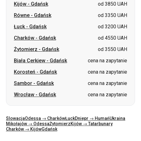
Kijów
-
Gdańsk
od 3850 UAH
Równe
-
Gdańsk
od 3350 UAH
Łuck
-
Gdańsk
od 3200 UAH
Charków
-
Gdańsk
od 4550 UAH
Żytomierz
-
Gdańsk
od 3550 UAH
Biała Cerkiew
-
Gdańsk
cena na zapytanie
Korosteń
-
Gdańsk
cena na zapytanie
Sambor
-
Gdańsk
cena na zapytanie
Wrocław
-
Gdańsk
cena na zapytanie
Slowacja
Odessa → Charków
Łuck
Dniepr → Humań
Ukraina
Mikołajów → Odessa
Żytomierz
Kijów → Tatarbunary
Charków → Kijów
Gdańsk