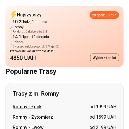
Najszybszy
28 godz 50 min
10:20
ndz, 9 sierpnia
Romny
Rondo, ul. Dekabrystiw 8-2
14:10
pon, 10 sierpnia
Gdańsk
Dworzec autobusowy, ul. 3 Maja 12
Przewoźnik: Vasylkivtransavto PP
4850 UAH
Wybierz ten lot
Popularne Trasy
Trasy z m. Romny
Romny
-
Łuck
od 1999 UAH
Romny
-
Żytomierz
od 1599 UAH
Romny
-
Lwów
od 2199 UAH