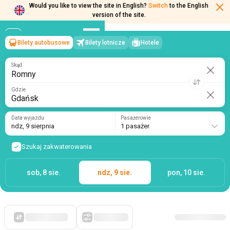
Would you like to view the site in English?
Switch
to the English
version of the site.
Bilety autobusowe
Bilety lotnicze
Hotele
Romny
→
Gdańsk
ndz, 9 sierpnia
/
1 pasażer
Skąd
Gdzie
Data wyjazdu
Pasażerowie
ndz, 9 sierpnia
1 pasażer
Szukaj zakwaterowania
sob, 8 sie.
ndz, 9 sie.
pon, 10 sie.