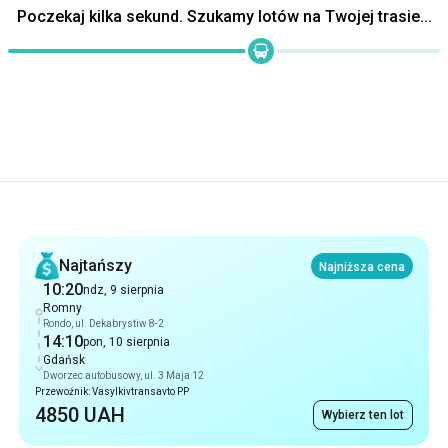
Poczekaj kilka sekund. Szukamy lotów na Twojej trasie...
Rekomendacje
Najtańszy
Najniższa cena
10:20
ndz, 9 sierpnia
Romny
Rondo, ul. Dekabrystiw 8-2
14:10
pon, 10 sierpnia
Gdańsk
Dworzec autobusowy, ul. 3 Maja 12
Przewoźnik: Vasylkivtransavto PP
4850 UAH
Wybierz ten lot