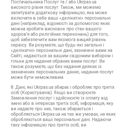
Постачальника Послуг та / або Ukrpas.ua
високого рівня послуг. Також, ми можемо
запитувати додаткову інформацію, яка може
включати в себе ваші «делікатні» персональні
дані (наприклад, відомості за допомогою яких
можна зробити висновок про стан вашого
здоров’я або релігійних переконань) для того,
щоб забезпечити вам якомога вищий рівень
сервісу. Ви розумієте, що будь-які загальні і
«делікатні» персональні дані, зазначені вами на
Сайті, надаються за вашим свідомим вибором і
тільки для надання обраних вами послуг. Ви
також розумієте, що без надання деяких із
зазначених персональних даних, надання послуг
може бути неможливим.
8. Дані, які Ukrpas.ua збирає і обробляє про третіх
осіб (Користувачів). Якщо ви створюєте
Замовлення послуг і здійснюєте їх оплату від
імені або в інтересах третіх осіб, інформація, яку
ви надаєте про них, також збирається і
обробляється Ukrpas.ua на тих же умовах, на яких
обробляються ваші персональні дані. Надаючи
таку інформацію про третіх осіб, ви