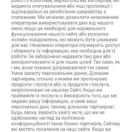
роботі з клієнтами, маркетологам, експертам, які
видають опитувальники або інші пропозиції і
відповідальні за запобігання шахрайству з
платежами. Ми можемо дозволити незалежним
операторам використовувати дані від нашого
імені, якщо це необхідно для нормального
функціонування нашого сайту або розсилки
онлайн-повідомлень, які можуть бути цікавими
для вас. Незалежні оператори отримують доступ
і збирають ту інформацію, яка необхідна для їх
роботи. Їм заборонено надавати такі дані або
використовувати їх для інших цілей. Так само, як
і ми, вони повинні дотримуватися тих самих
Умов захисту персональних даних; Діловим
партнерам, спільно з якими ми пропонуємо
продукти і послуги або їх продукти і послуги,
запропоновані на нашому Сайті. Якщо ви
приймаєте їх послуги, є ймовірність того, що ми
надамо вашу інформацію, а саме ваші
персональні дані, такому діловому партнерові.
Будь ласка, зверніть увагу на те, що ми не
здійснюємо нагляд за політикою
конфіденційності таких бізнес-партнерів; Сайтам,
які містять посилання на наші сайти. Якщо ви