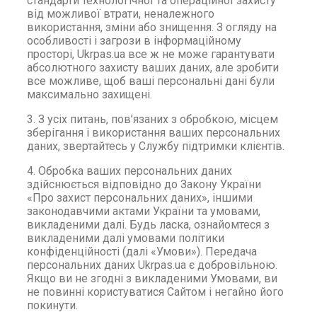
стандарти технологічної та операційної захисту
від можливої втрати, неналежного
використання, зміни або знищення. З огляду на
особливості і загрози в інформаційному
просторі, Ukrpas.ua все ж не може гарантувати
абсолютного захисту ваших даних, але зробити
все можливе, щоб ваші персональні дані були
максимально захищені.
3. З усіх питань, пов’язаних з обробкою, місцем
зберігання і використання ваших персональних
даних, звертайтесь у Службу підтримки клієнтів.
4. Обробка ваших персональних даних
здійснюється відповідно до Закону України
«Про захист персональних даних», іншими
законодавчими актами України та умовами,
викладеними далі. Будь ласка, ознайомтеся з
викладеними далі умовами політики
конфіденційності (далі «Умови»). Передача
персональних даних Ukrpas.ua є добровільною.
Якщо ви не згодні з викладеними Умовами, ви
не повинні користуватися Сайтом і негайно його
покинути.