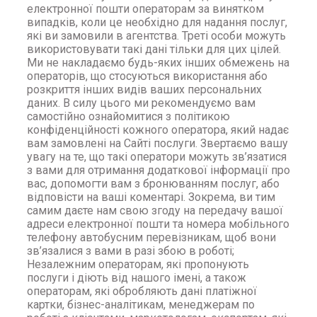
електронної пошти операторам за винятком
випадків, коли це необхідно для надання послуг,
які ви замовили в агентства. Треті особи можуть
використовувати такі дані тільки для цих цілей.
Ми не накладаємо будь-яких інших обмежень на
операторів, що стосуються використання або
розкриття інших видів ваших персональних
даних. В силу цього ми рекомендуємо вам
самостійно ознайомитися з політикою
конфіденційності кожного оператора, який надає
вам замовлені на Сайті послуги. Звертаємо вашу
увагу на те, що такі оператори можуть зв’язатися
з вами для отримання додаткової інформації про
вас, допомогти вам з бронюванням послуг, або
відповісти на ваші коментарі. Зокрема, ви тим
самим даєте нам свою згоду на передачу вашої
адреси електронної пошти та номера мобільного
телефону автобусним перевізникам, щоб вони
зв’язалися з вами в разі збою в роботі;
Незалежним операторам, які пропонують
послуги і діють від нашого імені, а також
операторам, які обробляють дані платіжної
картки, бізнес-аналітикам, менеджерам по