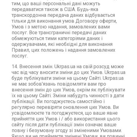
тим, що ваші персональні дані можуть
передаватися також в США. Будь-яка
транскордонна передача даних відбувається
тільки для виконання умов Договору оферти,
Умов і з метою надання, замовлених вами
послуг. Все трансграничні передачі даних
обмежуються тими категоріями даних і
одержувачами, які необхідні для виконання
Правил, цих положень і надання замовлених
послуг.
14. Внесення змін. Ukrpas.ua на свій розсуд може
час від часу вносити зміни до цих Умов. Ukrpas.ua
буде публікувати зміни на цьому Сайті. Ukrpas.ua
не має зобов’язань повідомляти вам про
внесення змін до цих Умов, окрім як публікувати
їх на цьому Сайті. Зміни набудуть чинності з дати
публікації. Ви погоджуєтесь самостійно і
регулярно перевіряти оновлення цих Умов. Ви
усвідомлюєте та погоджуєтеся, що ваше явне
прийняття цих Умов і / або використання цього
сайту після дати публікації змін означає ваше
повну і безумовну згоду зі зміненими Умовами.
Якщо ви не приймаєте змінені Умови, ви повинні