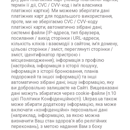
термін її дії, CVC / CVV-код і ім’я власника
платіжної картки). Ми можемо зберігати дані
платіжних карт для подальшого використання,
проте, ми не зберігаємо CVC / CVV-коду
платіжної карти; автоматично зібрані дані;
системні файли (IP-адреса, тип браузера,
посилання / вихід сторінки і URL-адреси,
кількість кліків і взаємодії з сайтом, ім’я домену,
цільові сторінки / зміст, переглянуті сторінки /
зміст, ідентифікатор пристрою і
місцезнаходження); інформація з профілю
(настройка, інформація з історії пошуку,
інформація з історії бронювання, планів
подорожей та іншої інформації) та інші
автоматично зібрані дані; іншу інформацію, яку
ви добровільно залишаєте на Сайті. Вищевказані
дані можуть збиратися через cookie-файли (п.10
цієї Політики Конфіденційності). Ukrpas.ua також
може збирати додаткову інформацію, яка може
включати «конфіденційні» персональні дані
(наприклад, інформацію, за якою можна
визначити Ваш стан здоров’я або релігійних
переконань), з метою надання Вам з боку