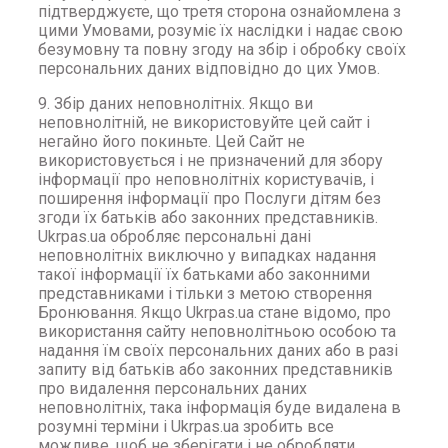
підтверджуєте, що третя сторона ознайомлена з
цими Умовами, розуміє їх наслідки і надає свою
безумовну та повну згоду на збір і обробку своїх
персональних даних відповідно до цих Умов.
9. Збір даних неповнолітніх. Якщо ви
неповнолітній, не використовуйте цей сайт і
негайно його покиньте. Цей Сайт не
використовується і не призначений для збору
інформації про неповнолітніх користувачів, і
поширення інформації про Послуги дітям без
згоди їх батьків або законних представників.
Ukrpas.ua обробляє персональні дані
неповнолітніх виключно у випадках надання
такої інформації їх батьками або законними
представниками і тільки з метою створення
Бронювання. Якщо Ukrpas.ua стане відомо, про
використання сайту неповнолітньою особою та
надання їм своїх персональних даних або в разі
запиту від батьків або законних представників
про видалення персональних даних
неповнолітніх, така інформація буде видалена в
розумні терміни і Ukrpas.ua зробить все
можливе, щоб не зберігати і не обробляти