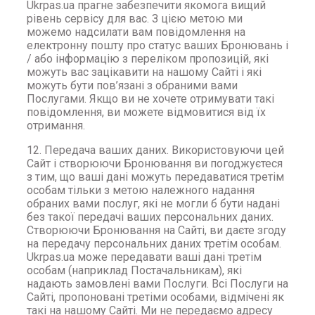
Ukrpas.ua прагне забезпечити якомога вищий
рівень сервісу для вас. З цією метою ми
можемо надсилати вам повідомлення на
електронну пошту про статус ваших Бронювань і
/ або інформацію з переліком пропозицій, які
можуть вас зацікавити на нашому Сайті і які
можуть бути пов’язані з обраними вами
Послугами. Якщо ви не хочете отримувати такі
повідомлення, ви можете відмовитися від їх
отримання.
12. Передача ваших даних. Використовуючи цей
Сайт і створюючи Бронювання ви погоджуєтеся
з тим, що ваші дані можуть передаватися третім
особам тільки з метою належного надання
обраних вами послуг, які не могли б бути надані
без такої передачі ваших персональних даних.
Створюючи Бронювання на Сайті, ви даєте згоду
на передачу персональних даних третім особам.
Ukrpas.ua може передавати ваші дані третім
особам (наприклад Постачальникам), які
надають замовлені вами Послуги. Всі Послуги на
Сайті, пропоновані третіми особами, відмічені як
такі на нашому Сайті. Ми не передаємо адресу