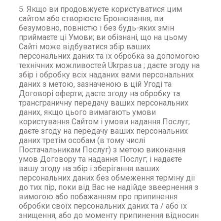
5. Якщо ви продовжуєте користуватися цим
сайтом або створюєте Бронювання, ви:
безумовно, повністю і без будь-яких змін
приймаєте ці Умови; ви обізнані, що на цьому
Сайті може відбуватися збір ваших
персональних даних та їх обробка за допомогою
технічних можливостей Ukrpas.ua ; даєте згоду на
збір і обробку всіх наданих вами персональних
даних з метою, зазначеною в цій Угоді та
Договорі оферти; даєте згоду на обробку та
трансграничну передачу ваших персональних
даних, якщо цього вимагають умови
користування Сайтом і умови надання Послуг;
даєте згоду на передачу ваших персональних
даних третім особам (в тому числі
Постачальникам Послуг) з метою виконання
умов Договору та надання Послуг; і надаєте
вашу згоду на збір і зберігання ваших
персональних даних без обмеження терміну дії
до тих пір, поки від Вас не надійде звеернення з
вимогою або побажанням про припинення
обробки своїх персональних даних та / або їх
знищення, або до моменту припинення відносин