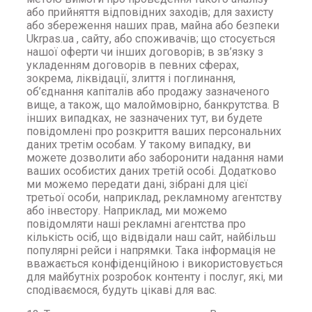
або прийняття відповідних заходів; для захисту
або збереження наших прав, майна або безпеки
Ukrpas.ua , сайту, або споживачів; що стосується
нашої оферти чи інших договорів; в зв’язку з
укладенням договорів в певних сферах,
зокрема, ліквідації, злиття і поглинання,
об’єднання капіталів або продажу зазначеного
вище, а також, що малоймовірно, банкрутства. В
інших випадках, не зазначених тут, ви будете
повідомлені про розкриття ваших персональних
даних третім особам. У такому випадку, ви
можете дозволити або заборонити надання нами
ваших особистих даних третій особі. Додатково
ми можемо передати дані, зібрані для цієї
третьої особи, наприклад, рекламному агентству
або інвестору. Наприклад, ми можемо
повідомляти наші рекламні агентства про
кількість осіб, що відвідали наш сайт, найбільш
популярні рейси і напрямки. Така інформація не
вважається конфіденційною і використовується
для майбутніх розробок контенту і послуг, які, ми
сподіваємося, будуть цікаві для вас.