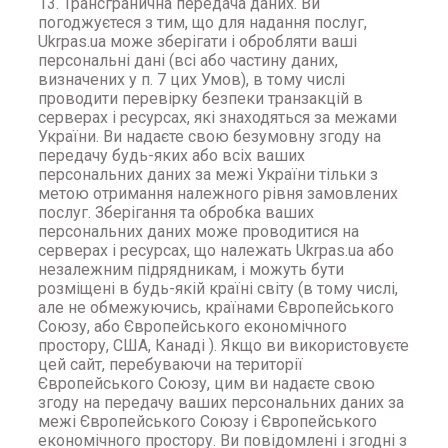
13. Трансгранична передача даних. Ви
погоджуєтеся з тим, що для надання послуг,
Ukrpas.ua може зберігати і обробляти ваші
персональні дані (всі або частину даних,
визначених у п. 7 цих Умов), в тому числі
проводити перевірку безпеки транзакцій в
серверах і ресурсах, які знаходяться за межами
України. Ви надаєте свою безумовну згоду на
передачу будь-яких або всіх ваших
персональних даних за межі України тільки з
метою отримання належного рівня замовлених
послуг. Зберігання та обробка ваших
персональних даних може проводитися на
серверах і ресурсах, що належать Ukrpas.ua або
незалежним підрядникам, і можуть бути
розміщені в будь-якій країні світу (в тому числі,
але не обмежуючись, країнами Європейського
Союзу, або Європейського економічного
простору, США, Канаді ). Якщо ви використовуєте
цей сайт, перебуваючи на території
Європейського Союзу, цим ви надаєте свою
згоду на передачу ваших персональних даних за
межі Європейського Союзу і Європейського
економічного простору. Ви повідомлені і згодні з