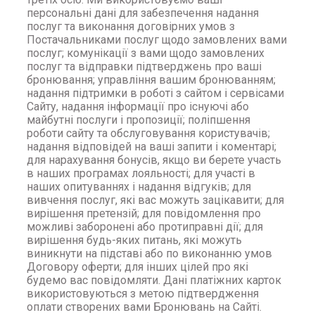
персональні дані для забезпечення надання
послуг та виконання договірних умов з
Постачальниками послуг щодо замовлених вами
послуг; комунікації з вами щодо замовлених
послуг та відправки підтверджень про ваші
бронювання; управління вашим бронюванням;
надання підтримки в роботі з сайтом і сервісами
Сайту, надання інформації про існуючі або
майбутні послуги і пропозиції; поліпшення
роботи сайту та обслуговування користувачів;
надання відповідей на ваші запити і коментарі;
для нарахування бонусів, якщо ви берете участь
в наших програмах лояльності; для участі в
наших опитуваннях і надання відгуків; для
вивчення послуг, які вас можуть зацікавити; для
вирішення претензій; для повідомлення про
можливі заборонені або протиправні дії; для
вирішення будь-яких питань, які можуть
виникнути на підставі або по виконанню умов
Договору оферти; для інших цілей про які
будемо вас повідомляти. Дані платіжних карток
використовуються з метою підтвердження
оплати створених вами Бронювань на Сайті.