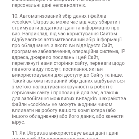
персональні дані неповнолітніх.
10. Автоматизований збір даних і файлів
«cookie». Ukrpas.ua може час від часу збирати і
отримувати додаткові дані та інформацію про
вас. Наприклад, під час користування Сайтом
відбувається автоматизований збір інформації
про обладнання, з якого ви відвідуєте Сайт,
програмне забезпечення, операційна система, IP
адреса, джерело посилань і цей Сайт,
переглянуті вами сторінки сайту, переваги щодо
певного виду послуг, посилання, які ви
використовували для доступу до Сайту та інше.
Такий автоматизований збір даних відбувається
з метою налаштування зручності в роботі з
сервісами сайту і пропозицій для вас, а також
для запобігання можливих випадків шахрайства.
Файли «cookies» не можуть жодним чином
впливати на роботу вашого комп’ютера (або
іншого обладнання) або його даних, або занести
вірус.
11. Як Ukrpas.ua використовує ваші дані і дані
третіх осіб. Ми використовуємо ваші