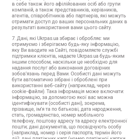
в себе також його афілійованих осіб або групи
компаній, а також представників, керівників,
агентів, співробітників або партнерів, які можуть
отримати доступ до ваших персональних даних в
результаті використання вами цього сайту.
7. Дані, які Ukrpas.ua збирає і обробляє: ми
отримуємо і зберігаємо будь-яку інформацію,
яку Ви вводите на Сайті, повідомляєте службі
підтримки клієнтів, надаєте Ukrpas.ua будь-яким
іншим способом, наскільки це необхідно для
надання послуг або виконання договірних
зобов’язань перед Вами. Особисті дані можуть
бути автоматично зібрані і оброблені при
використанні веб-сайту (наприклад, через
cookie-файли). Така інформація може включати:
інформацію, за допомогою якої вас можна
ідентифікувати (особисті дані), зокрема,
прізвище, ім’я та по батькові, дата народження,
стать, громадянство, номер мобільного
телефону, поштову адресу та адресу електронної
пошти; дані документів, що посвідчують особу
(наприклад, номер і серія паспорта, термін його
дії); дані платіжних карт (номер платіжної картки,