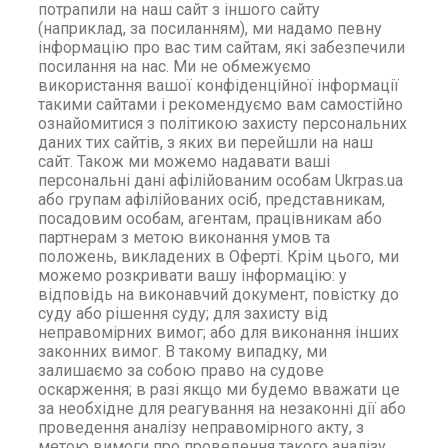
потрапили на наш сайт з іншого сайту
(наприклад, за посиланням), ми надамо певну
інформацію про вас тим сайтам, які забезпечили
посилання на нас. Ми не обмежуємо
використання вашої конфіденційної інформації
такими сайтами і рекомендуємо вам самостійно
ознайомитися з політикою захисту персональних
даних тих сайтів, з яких ви перейшли на наш
сайт. Також ми можемо надавати ваші
персональні дані афілійованим особам Ukrpas.ua
або групам афілійованих осіб, представникам,
посадовим особам, агентам, працівникам або
партнерам з метою виконання умов та
положень, викладених в Оферті. Крім цього, ми
можемо розкривати вашу інформацію: у
відповідь на виконавчий документ, повістку до
суду або рішення суду; для захисту від
неправомірних вимог; або для виконання інших
законних вимог. В такому випадку, ми
залишаємо за собою право на судове
оскарження; в разі якщо ми будемо вважати це
за необхідне для реагування на незаконні дії або
проведення аналізу неправомірного акту, з
метою вимоги про проведення такого аналізу