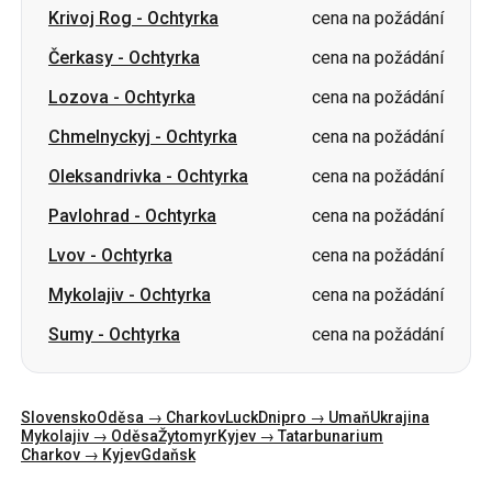
Chmelnyckyj
-
Ochtyrka
cena na požádání
Oleksandrivka
-
Ochtyrka
cena na požádání
Pavlohrad
-
Ochtyrka
cena na požádání
Lvov
-
Ochtyrka
cena na požádání
Mykolajiv
-
Ochtyrka
cena na požádání
Sumy
-
Ochtyrka
cena na požádání
Slovensko
Oděsa → Charkov
Luck
Dnipro → Umaň
Ukrajina
Mykolajiv → Oděsa
Žytomyr
Kyjev → Tatarbunarium
Charkov → Kyjev
Gdaňsk
Kategorie
Země