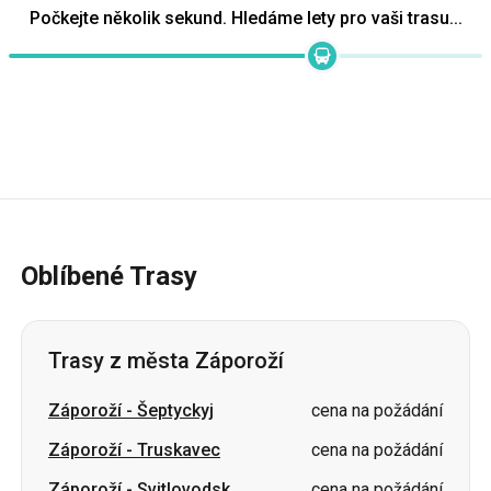
Oblíbené Trasy
Trasy z města Záporoží
Záporoží
-
Šeptyckyj
cena na požádání
Záporoží
-
Truskavec
cena na požádání
Záporoží
-
Svitlovodsk
cena na požádání
Záporoží
-
Ivano-Frankivsk
cena na požádání
Záporoží
-
Stryj
cena na požádání