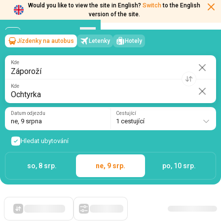
Would you like to view the site in English?
Switch
to the English
version of the site.
Jízdenky na autobus
Letenky
Hotely
Záporoží
→
Ochtyrka
ne, 9 srpna
/
1 cestující
Kde
Kde
Datum odjezdu
Cestující
ne, 9 srpna
1 cestující
Hledat ubytování
so, 8 srp.
ne, 9 srp.
po, 10 srp.
Zpočátku levné
Filtry