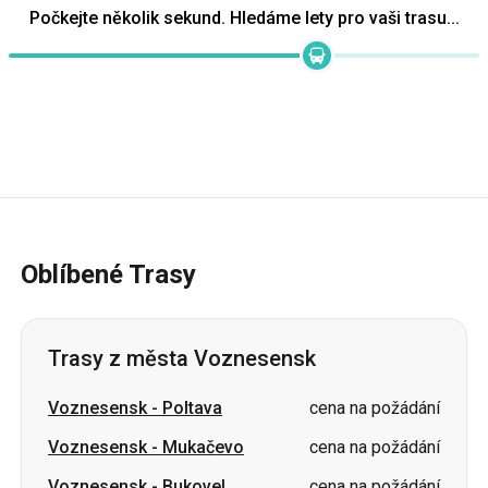
Oblíbené Trasy
Trasy z města Voznesensk
Voznesensk
-
Poltava
cena na požádání
Voznesensk
-
Mukačevo
cena na požádání
Voznesensk
-
Bukovel
cena na požádání
Voznesensk
-
Dnipro
cena na požádání
Voznesensk
-
Sumy
cena na požádání