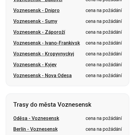
Voznesensk
-
Záporoží
cena na požádání
Voznesensk
-
Ivano-Frankivsk
cena na požádání
Voznesensk
-
Kropyvnyckyj
cena na požádání
Voznesensk
-
Kyjev
cena na požádání
Voznesensk
-
Nova Odesa
cena na požádání
Trasy do města Voznesensk
Oděsa
-
Voznesensk
cena na požádání
Berlín
-
Voznesensk
cena na požádání
Kišiněv
-
Voznesensk
cena na požádání
Černihiv
-
Voznesensk
cena na požádání
Sumy
-
Voznesensk
cena na požádání