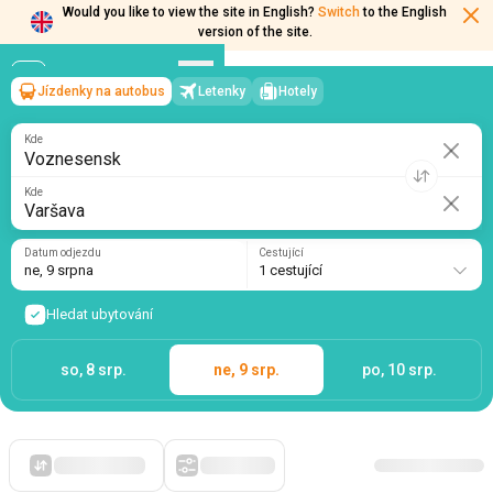
Would you like to view the site in English?
Switch
to the English
version of the site.
Jízdenky na autobus
Letenky
Hotely
Voznesensk
→
Varšava
ne, 9 srpna
/
1 cestující
Kde
Kde
Datum odjezdu
Cestující
ne, 9 srpna
1 cestující
Hledat ubytování
so, 8 srp.
ne, 9 srp.
po, 10 srp.
Zpočátku levné
Filtry