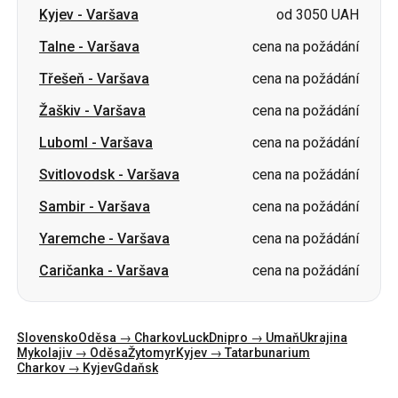
Žaškiv
-
Varšava
cena na požádání
Luboml
-
Varšava
cena na požádání
Svitlovodsk
-
Varšava
cena na požádání
Sambir
-
Varšava
cena na požádání
Yaremche
-
Varšava
cena na požádání
Caričanka
-
Varšava
cena na požádání
Slovensko
Oděsa → Charkov
Luck
Dnipro → Umaň
Ukrajina
Mykolajiv → Oděsa
Žytomyr
Kyjev → Tatarbunarium
Charkov → Kyjev
Gdaňsk
Kategorie
Země