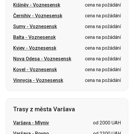
Balta
-
Voznesensk
cena na požádání
Kyjev
-
Voznesensk
cena na požádání
Nova Odesa
-
Voznesensk
cena na požádání
Kovel
-
Voznesensk
cena na požádání
Vinnycja
-
Voznesensk
cena na požádání
Trasy z města Varšava
Varšava
-
Mlyniv
od 2000 UAH
Varšava
-
Rovno
od 2300 UAH
Varšava
-
Užhorod
cena na požádání
Varšava
-
Volodymyr
cena na požádání