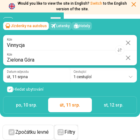
Would you like to view the site in English?
Switch
to the English
version of the site.
Jízdenky na autobus
Letenky
Hotely
Vinnycja
→
Zielona Góra
út, 11 srpna
/
1 cestující
Kde
Kde
Datum odjezdu
Cestující
út, 11 srpna
1 cestující
Hledat ubytování
po, 10 srp.
út, 11 srp.
st, 12 srp.
Zpočátku levné
Filtry