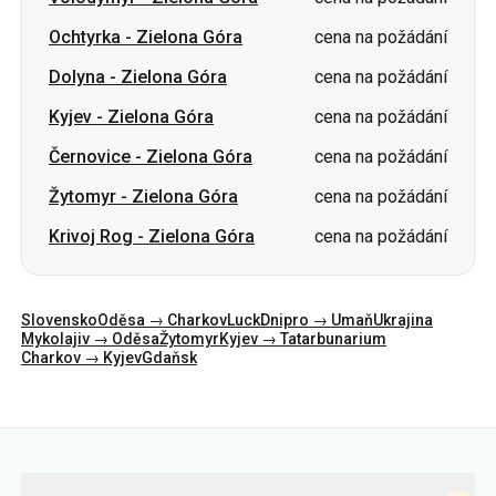
Ochtyrka
-
Zielona Góra
cena na požádání
Dolyna
-
Zielona Góra
cena na požádání
Kyjev
-
Zielona Góra
cena na požádání
Černovice
-
Zielona Góra
cena na požádání
Žytomyr
-
Zielona Góra
cena na požádání
Krivoj Rog
-
Zielona Góra
cena na požádání
Slovensko
Oděsa → Charkov
Luck
Dnipro → Umaň
Ukrajina
Mykolajiv → Oděsa
Žytomyr
Kyjev → Tatarbunarium
Charkov → Kyjev
Gdaňsk
Kategorie