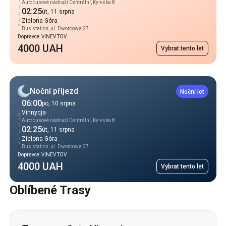
Autobusové nádraží Centrální, Kyivska 8
02:25
út, 11 srpna
Zielona Góra
Bus station, ul. Dworcowa 27
Dopravce: VINEV TOV
4000 UAH
Vybrat tento let
Noční příjezd
Noční let
06:00
po, 10 srpna
Vinnycja
Autobusové nádraží Centrální, Kyivska 8
02:25
út, 11 srpna
Zielona Góra
Bus station, ul. Dworcowa 27
Dopravce: VINEV TOV
4000 UAH
Vybrat tento let
Oblíbené Trasy