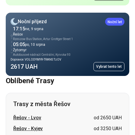
Řešov
Rzeszow Bus Station, Artur Grottger Street 1
05:05
po, 10 srpna
Žytomyr
Autobusové nádraží Сentrální, Kyivska 93
Dopravce: VOLODYMYR-TRANS TzOV
2617 UAH
Vybrat tento let
Oblíbené Trasy
Trasy z města Řešov
Řešov
-
Lvov
od 2650 UAH
Řešov
-
Kyjev
od 3250 UAH
Řešov
-
Rovno
od 2380 UAH
Řešov
-
Luck
od 2261 UAH
Řešov
-
Brody
cena na požádání