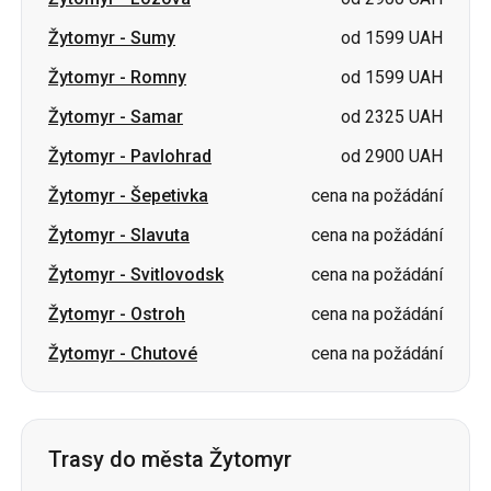
Žytomyr
-
Samar
od 2325 UAH
Žytomyr
-
Pavlohrad
od 2900 UAH
Žytomyr
-
Šepetivka
cena na požádání
Žytomyr
-
Slavuta
cena na požádání
Žytomyr
-
Svitlovodsk
cena na požádání
Žytomyr
-
Ostroh
cena na požádání
Žytomyr
-
Chutové
cena na požádání
Trasy do města Žytomyr
Romny
-
Žytomyr
od 1599 UAH
Smila
-
Žytomyr
od 1300 UAH
Lozova
-
Žytomyr
od 2700 UAH