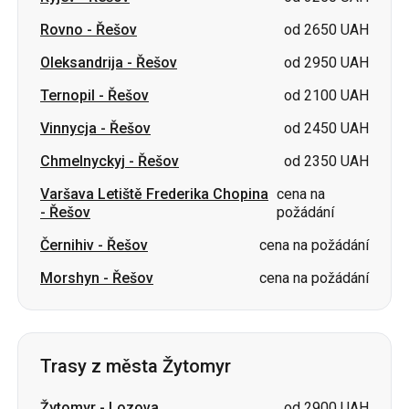
Vinnycja
-
Řešov
od 2450 UAH
Chmelnyckyj
-
Řešov
od 2350 UAH
Varšava Letiště Frederika Chopina
cena na
-
Řešov
požádání
Černihiv
-
Řešov
cena na požádání
Morshyn
-
Řešov
cena na požádání
Trasy z města Žytomyr
Žytomyr
-
Lozova
od 2900 UAH
Žytomyr
-
Sumy
od 1599 UAH
Žytomyr
-
Romny
od 1599 UAH