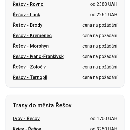
Řešov
-
Kremenec
cena na požádání
Řešov
-
Morshyn
cena na požádání
Řešov
-
Ivano-Frankivsk
cena na požádání
Řešov
-
Zoločiv
cena na požádání
Řešov
-
Ternopil
cena na požádání
Trasy do města Řešov
Lvov
-
Řešov
od 1700 UAH
Kyjev
-
Řešov
od 3250 UAH
Rovno
-
Řešov
od 2650 UAH
Oleksandrija
-
Řešov
od 2950 UAH
Ternopil
-
Řešov
od 2100 UAH