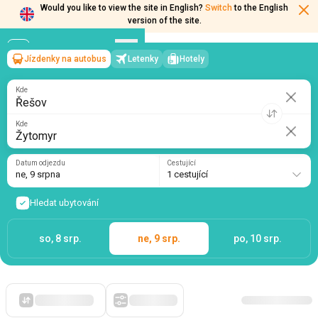
Would you like to view the site in English?
Switch
to the English
version of the site.
Jízdenky na autobus
Letenky
Hotely
Řešov
→
Žytomyr
ne, 9 srpna
/
1 cestující
Kde
Kde
Datum odjezdu
Cestující
ne, 9 srpna
1 cestující
Hledat ubytování
so, 8 srp.
ne, 9 srp.
po, 10 srp.
Zpočátku levné
Filtry