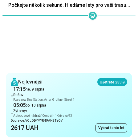
Doporučení
Nejlevnější
Ušetřete 283 ₴
17:15
ne, 9 srpna
Řešov
Rzeszow Bus Station, Artur Grottger Street 1
05:05
po, 10 srpna
Žytomyr
Autobusové nádraží Сentrální, Kyivska 93
Dopravce: VOLODYMYR-TRANS TzOV
2617 UAH
Vybrat tento let
Nejrychlejší
9 hod 30 min
22:20
ne, 9 srpna
Řešov