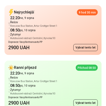
Rzeszow Bus Station, Artur Grottger Street 1
08:50
po, 10 srpna
Žytomyr
Autobusové nádraží Сentrální, Kyivska 93
Dopravce: Vasylkivtransavto PP
2900 UAH
Vybrat tento let
Ranní příjezd
Příchod 08:50
22:20
ne, 9 srpna
Řešov
Rzeszow Bus Station, Artur Grottger Street 1
08:50
po, 10 srpna
Žytomyr
Autobusové nádraží Сentrální, Kyivska 93
Dopravce: Vasylkivtransavto PP
2900 UAH
Vybrat tento let
Noční příjezd
Noční let
17:15
ne, 9 srpna