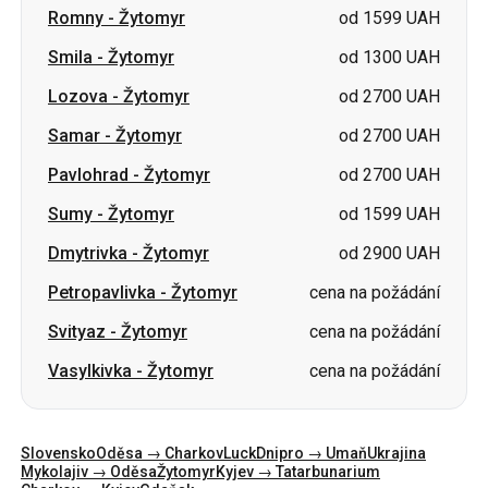
Samar
-
Žytomyr
od 2700 UAH
Pavlohrad
-
Žytomyr
od 2700 UAH
Sumy
-
Žytomyr
od 1599 UAH
Dmytrivka
-
Žytomyr
od 2900 UAH
Petropavlivka
-
Žytomyr
cena na požádání
Svityaz
-
Žytomyr
cena na požádání
Vasylkivka
-
Žytomyr
cena na požádání
Slovensko
Oděsa → Charkov
Luck
Dnipro → Umaň
Ukrajina
Mykolajiv → Oděsa
Žytomyr
Kyjev → Tatarbunarium
Charkov → Kyjev
Gdaňsk