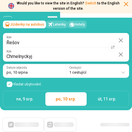
Would you like to view the site in English?
Switch
to the English
version of the site.
Jízdenky na autobus
Letenky
Hotely
Řešov
→
Chmelnyckyj
po, 10 srpna
/
1 cestující
Kde
Kde
Datum odjezdu
Cestující
po, 10 srpna
1 cestující
Hledat ubytování
ne, 9 srp.
po, 10 srp.
út, 11 srp.
Zpočátku levné
Filtry