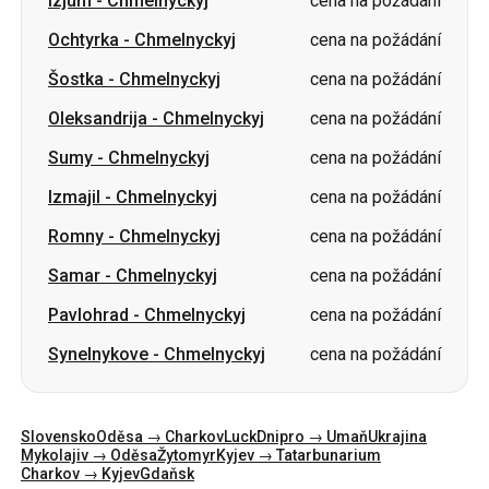
Oleksandrija
-
Chmelnyckyj
cena na požádání
Sumy
-
Chmelnyckyj
cena na požádání
Izmajil
-
Chmelnyckyj
cena na požádání
Romny
-
Chmelnyckyj
cena na požádání
Samar
-
Chmelnyckyj
cena na požádání
Pavlohrad
-
Chmelnyckyj
cena na požádání
Synelnykove
-
Chmelnyckyj
cena na požádání
Slovensko
Oděsa → Charkov
Luck
Dnipro → Umaň
Ukrajina
Mykolajiv → Oděsa
Žytomyr
Kyjev → Tatarbunarium
Charkov → Kyjev
Gdaňsk
Kategorie