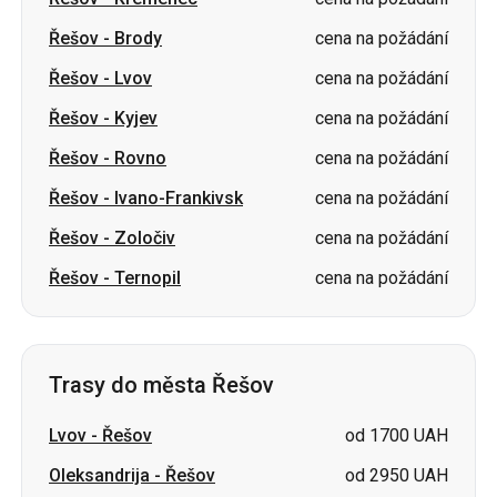
Řešov
-
Kyjev
cena na požádání
Řešov
-
Rovno
cena na požádání
Řešov
-
Ivano-Frankivsk
cena na požádání
Řešov
-
Zoločiv
cena na požádání
Řešov
-
Ternopil
cena na požádání
Trasy do města Řešov
Lvov
-
Řešov
od 1700 UAH
Oleksandrija
-
Řešov
od 2950 UAH
Ternopil
-
Řešov
od 2100 UAH
Vinnycja
-
Řešov
od 2450 UAH
Varšava Letiště Frederika Chopina
cena na