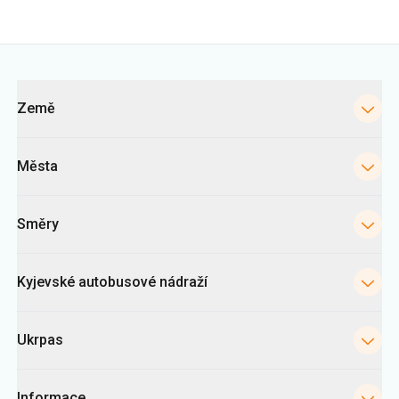
Země
Města
Směry
Kyjevské autobusové nádraží
Ukrpas
Informace