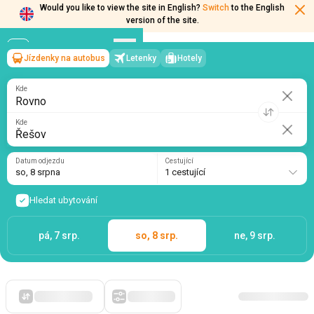
Would you like to view the site in English?
Switch
to the English
version of the site.
Jízdenky na autobus
Letenky
Hotely
Rovno
→
Řešov
so, 8 srpna
/
1 cestující
Kde
Kde
Datum odjezdu
Cestující
so, 8 srpna
1 cestující
Hledat ubytování
pá, 7 srp.
so, 8 srp.
ne, 9 srp.
Zpočátku levné
Filtry