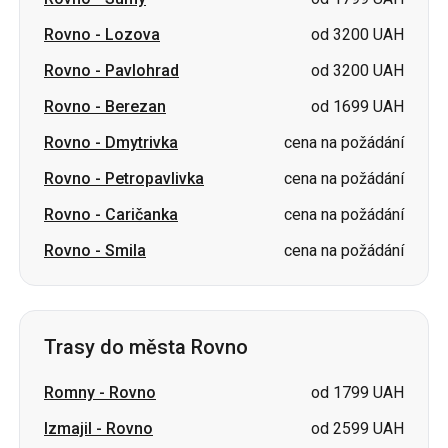
Rovno
-
Berezan
od 1699 UAH
Rovno
-
Dmytrivka
cena na požádání
Rovno
-
Petropavlivka
cena na požádání
Rovno
-
Caričanka
cena na požádání
Rovno
-
Smila
cena na požádání
Trasy do města Rovno
Romny
-
Rovno
od 1799 UAH
Izmajil
-
Rovno
od 2599 UAH
Sumy
-
Rovno
od 1799 UAH
Pavlohrad
-
Rovno
od 3200 UAH
Bila Cerkva
-
Rovno
od 1699 UAH