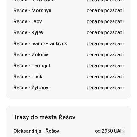
Řešov
-
Kyjev
cena na požádání
Řešov
-
Ivano-Frankivsk
cena na požádání
Řešov
-
Zoločiv
cena na požádání
Řešov
-
Ternopil
cena na požádání
Řešov
-
Luck
cena na požádání
Řešov
-
Žytomyr
cena na požádání
Trasy do města Řešov
Oleksandrija
-
Řešov
od 2950 UAH
Varšava Letiště Frederika Chopina
cena na
-
Řešov
požádání
Černihiv
-
Řešov
cena na požádání