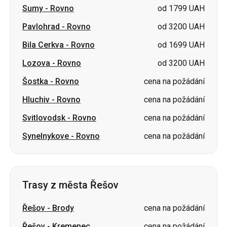
Lozova
-
Rovno
od 3200 UAH
Šostka
-
Rovno
cena na požádání
Hluchiv
-
Rovno
cena na požádání
Svitlovodsk
-
Rovno
cena na požádání
Synelnykove
-
Rovno
cena na požádání
Trasy z města Řešov
Řešov
-
Brody
cena na požádání
Řešov
-
Kremenec
cena na požádání
Řešov
-
Morshyn
cena na požádání
Řešov
-
Lvov
cena na požádání