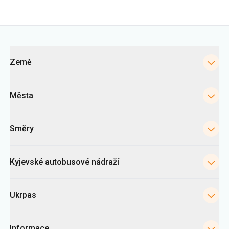
Země
Města
Směry
Kyjevské autobusové nádraží
Ukrpas
Informace