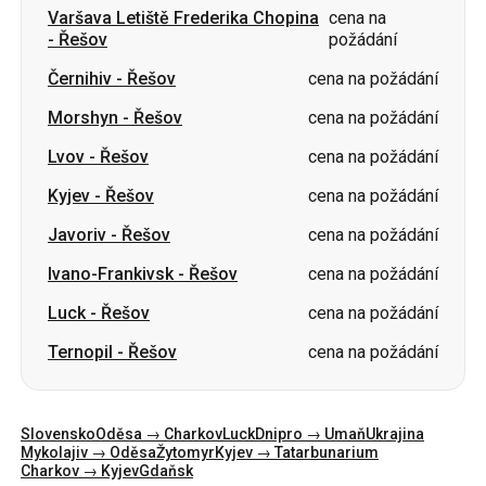
Morshyn
-
Řešov
cena na požádání
Lvov
-
Řešov
cena na požádání
Kyjev
-
Řešov
cena na požádání
Javoriv
-
Řešov
cena na požádání
Ivano-Frankivsk
-
Řešov
cena na požádání
Luck
-
Řešov
cena na požádání
Ternopil
-
Řešov
cena na požádání
Slovensko
Oděsa → Charkov
Luck
Dnipro → Umaň
Ukrajina
Mykolajiv → Oděsa
Žytomyr
Kyjev → Tatarbunarium
Charkov → Kyjev
Gdaňsk
Kategorie