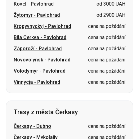
Bila Cerkva
-
Pavlohrad
cena na požádání
Záporoží
-
Pavlohrad
cena na požádání
Novovolynsk
-
Pavlohrad
cena na požádání
Volodymyr
-
Pavlohrad
cena na požádání
Vinnycja
-
Pavlohrad
cena na požádání
Trasy z města Čerkasy
Čerkasy
-
Dubno
cena na požádání
Čerkasy
-
Mykolajiv
cena na požádání
Čerkasy
-
Truskavec
cena na požádání
Čerkasy
-
Chust
cena na požádání
Čerkasy
-
Drohobyč
cena na požádání