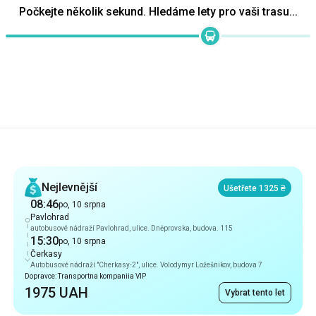
Doporučení
Nejlevnější
Ušetřete 1325 ₴
08:46
po, 10 srpna
Pavlohrad
autobusové nádraží Pavlohrad, ulice. Dněprovska, budova. 115
15:30
po, 10 srpna
Čerkasy
Autobusové nádraží "Cherkasy-2", ulice. Volodymyr Ložešnikov, budova 7
Dopravce: Transportna kompaniia VIP
1975 UAH
Vybrat tento let
Nejrychlejší
6 hod 44 min
08:46
po, 10 srpna
Pavlohrad