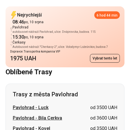
autobusové nádraží Pavlohrad, ulice. Dněprovska, budova. 115
15:30
po, 10 srpna
Čerkasy
Autobusové nádraží "Cherkasy-2", ulice. Volodymyr Ložešnikov, budova 7
Dopravce: Transportna kompaniia VIP
1975 UAH
Vybrat tento let
Oblíbené Trasy
Trasy z města Pavlohrad
Pavlohrad
-
Luck
od 3500 UAH
Pavlohrad
-
Bila Cerkva
od 3600 UAH
Pavlohrad
-
Kovel
od 3500 UAH
Pavlohrad
-
Užhorod
od 3980 UAH
Pavlohrad
-
Žytomyr
od 2700 UAH
Pavlohrad
-
Berdyčiv
od 2900 UAH