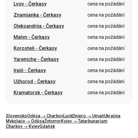
Malyn
-
Čerkasy
cena na požádání
Korosteň
-
Čerkasy
cena na požádání
Yaremche
-
Čerkasy
cena na požádání
Irpiň
-
Čerkasy
cena na požádání
Užhorod
-
Čerkasy
cena na požádání
Kramatorsk
-
Čerkasy
cena na požádání
Slovensko
Oděsa → Charkov
Luck
Dnipro → Umaň
Ukrajina
Mykolajiv → Oděsa
Žytomyr
Kyjev → Tatarbunarium
Charkov → Kyjev
Gdaňsk
Kategorie
Země