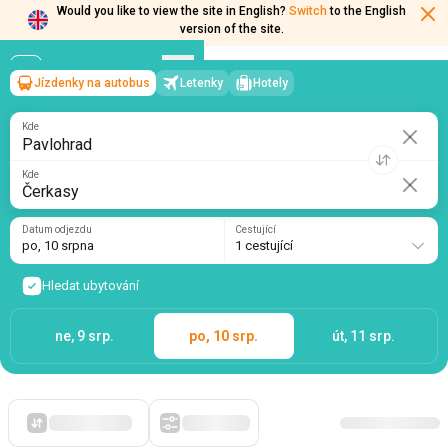
Would you like to view the site in English?
Switch
to the English
version of the site.
Jízdenky na autobus
Letenky
Hotely
Pavlohrad
→
Čerkasy
po, 10 srpna
/
1 cestující
Kde
Kde
Datum odjezdu
Cestující
po, 10 srpna
1 cestující
Hledat ubytování
ne, 9 srp.
po, 10 srp.
út, 11 srp.
Zpočátku levné
Filtry