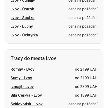
Lvov
-
Čuhujiv
cena na požádání
Lvov
-
Ostroh
cena na požádání
Lvov
-
Šostka
cena na požádání
Lvov
-
Lubny
cena na požádání
Lvov
-
Ochtyrka
cena na požádání
Trasy do města Lvov
Romny
-
Lvov
od 2199 UAH
Sumy
-
Lvov
od 2199 UAH
Izmajil
-
Lvov
od 2899 UAH
Bila Cerkva
-
Lvov
od 1899 UAH
Svitlovodsk
-
Lvov
cena na požádání