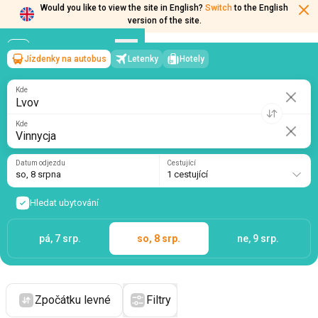
Would you like to view the site in English?
Switch
to the English
version of the site.
Jízdenky na autobus
Letenky
Hotely
Lvov
→
Vinnycja
so, 8 srpna
/
1 cestující
Kde
Kde
Datum odjezdu
Cestující
so, 8 srpna
1 cestující
Hledat ubytování
pá, 7 srp.
so, 8 srp.
ne, 9 srp.
Zpočátku levné
Filtry