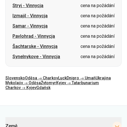
Stryj
-
Vinnycja
cena na požádání
Izmajil
-
Vinnycja
cena na požádání
Samar
-
Vinnycja
cena na požádání
Pavlohrad
-
Vinnycja
cena na požádání
Šachtarske
-
Vinnycja
cena na požádání
Synelnykove
-
Vinnycja
cena na požádání
Slovensko
Oděsa → Charkov
Luck
Dnipro → Umaň
Ukrajina
Mykolajiv → Oděsa
Žytomyr
Kyjev → Tatarbunarium
Charkov → Kyjev
Gdaňsk
Kategorie
Země