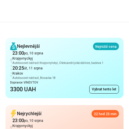
Doporučení
Nejlevnější
Nejnižší cena
23:00
po, 10 srpna
Kropyvnyckyj
Autobusové nádraží Kropyvnytskyi, Oleksandrijská dálnice, budova 1
20:25
út, 11 srpna
Krakov
Autobusové nádraží, Bosacka 18
Dopravce: VINEV TOV
3300 UAH
Vybrat tento let
Nejrychlejší
22 hod 25 min
23:00
po, 10 srpna
Kropyvnyckyj