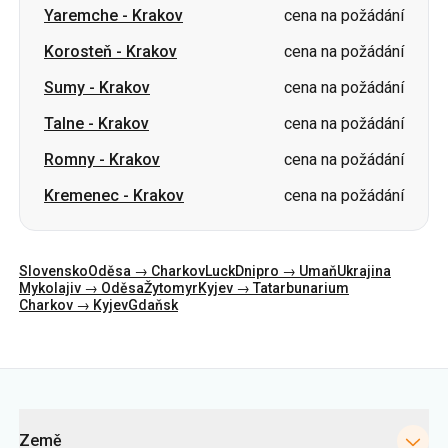
Yaremche
-
Krakov
cena na požádání
Korosteň
-
Krakov
cena na požádání
Sumy
-
Krakov
cena na požádání
Talne
-
Krakov
cena na požádání
Romny
-
Krakov
cena na požádání
Kremenec
-
Krakov
cena na požádání
Slovensko
Oděsa → Charkov
Luck
Dnipro → Umaň
Ukrajina
Mykolajiv → Oděsa
Žytomyr
Kyjev → Tatarbunarium
Charkov → Kyjev
Gdaňsk
Kategorie
Země