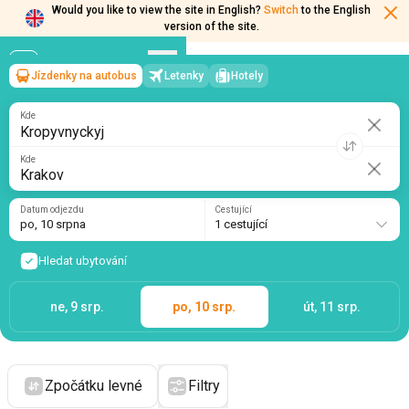
Would you like to view the site in English?
Switch
to the English
version of the site.
Jízdenky na autobus
Letenky
Hotely
Kropyvnyckyj
→
Krakov
po, 10 srpna
/
1 cestující
Kde
Kde
Datum odjezdu
Cestující
po, 10 srpna
1 cestující
Hledat ubytování
ne, 9 srp.
po, 10 srp.
út, 11 srp.
Zpočátku levné
Filtry