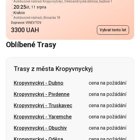
Autobusové nádraží Kropyvnytskyi, Oleksandrijská dálnice, budova 1
20:25
út, 11 srpna
Krakov
Autobusové nádraží, Bosacka 18
Dopravce: VINEV TOV
3300 UAH
Vybrat tento let
Oblíbené Trasy
Trasy z města Kropyvnyckyj
Kropyvnyckyj
-
Dubno
cena na požádání
Kropyvnyckyj
-
Pivdenne
cena na požádání
Kropyvnyckyj
-
Truskavec
cena na požádání
Kropyvnyckyj
-
Yaremche
cena na požádání
Kropyvnyckyj
-
Obuchiv
cena na požádání
Kropyvnyckyj
-
Oděsa
cena na požádání