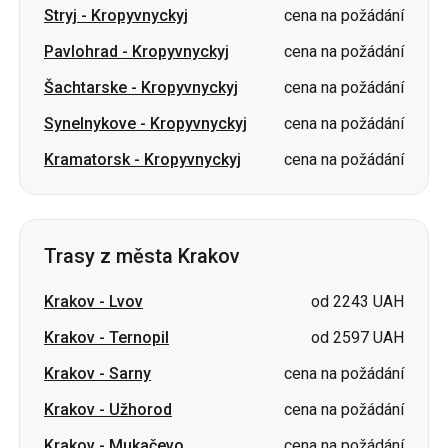
Stryj
-
Kropyvnyckyj
cena na požádání
Pavlohrad
-
Kropyvnyckyj
cena na požádání
Šachtarske
-
Kropyvnyckyj
cena na požádání
Synelnykove
-
Kropyvnyckyj
cena na požádání
Kramatorsk
-
Kropyvnyckyj
cena na požádání
Trasy z města Krakov
Krakov
-
Lvov
od 2243 UAH
Krakov
-
Ternopil
od 2597 UAH
Krakov
-
Sarny
cena na požádání
Krakov
-
Užhorod
cena na požádání
Krakov
-
Mukačevo
cena na požádání