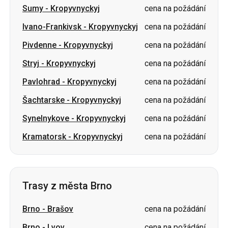
Sumy
-
Kropyvnyckyj
cena na požádání
Ivano-Frankivsk
-
Kropyvnyckyj
cena na požádání
Pivdenne
-
Kropyvnyckyj
cena na požádání
Stryj
-
Kropyvnyckyj
cena na požádání
Pavlohrad
-
Kropyvnyckyj
cena na požádání
Šachtarske
-
Kropyvnyckyj
cena na požádání
Synelnykove
-
Kropyvnyckyj
cena na požádání
Kramatorsk
-
Kropyvnyckyj
cena na požádání
Trasy z města Brno
Brno
-
Brašov
cena na požádání
Brno
-
Lvov
cena na požádání