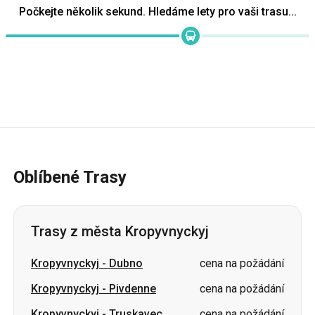
Počkejte několik sekund. Hledáme lety pro vaši trasu...
Oblíbené Trasy
Trasy z města Kropyvnyckyj
Kropyvnyckyj
-
Dubno
cena na požádání
Kropyvnyckyj
-
Pivdenne
cena na požádání
Kropyvnyckyj
-
Truskavec
cena na požádání