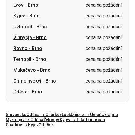
Lvov
-
Brno
cena na požádání
Kyjev
-
Brno
cena na požádání
Užhorod
-
Brno
cena na požádání
Vinnycja
-
Brno
cena na požádání
Rovno
-
Brno
cena na požádání
Ternopil
-
Brno
cena na požádání
Mukačevo
-
Brno
cena na požádání
Chmelnyckyj
-
Brno
cena na požádání
Oděsa
-
Brno
cena na požádání
Slovensko
Oděsa → Charkov
Luck
Dnipro → Umaň
Ukrajina
Mykolajiv → Oděsa
Žytomyr
Kyjev → Tatarbunarium
Charkov → Kyjev
Gdaňsk