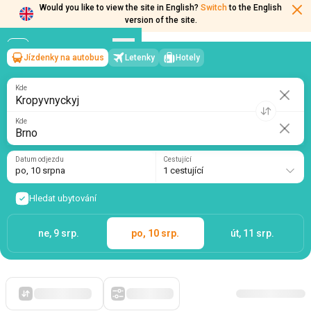
Would you like to view the site in English?
Switch
to the English
version of the site.
Jízdenky na autobus
Letenky
Hotely
Kropyvnyckyj
→
Brno
po, 10 srpna
/
1 cestující
Kde
Kde
Datum odjezdu
Cestující
po, 10 srpna
1 cestující
Hledat ubytování
ne, 9 srp.
po, 10 srp.
út, 11 srp.