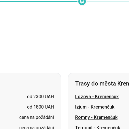
Trasy do města Kre
od 2300 UAH
Lozova
-
Kremenčuk
od 1800 UAH
Izjum
-
Kremenčuk
cena na požádání
Romny
-
Kremenčuk
cena na požádání
Ternopil
-
Kremenčuk
cena na požádání
Charkov
-
Kremenčuk
cena na požádání
Pivdenne
-
Kremenčuk
cena na požádání
Vinnycja
-
Kremenčuk