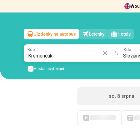
Woul
Zprávy
O nás
Vrácení vstupenek
Kont
Jízdenky na autobus
Letenky
Hotely
Kremenčuk
→
Slovjansk
ne, 9 srpna
/
1 cestující
Kde
Kde
Hledat ubytování
so, 8 srpna
Zpočátku levné