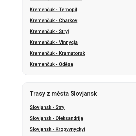
Kremenčuk
-
Vinnycja
Kremenčuk
-
Kramatorsk
Kremenčuk
-
Oděsa
Trasy z města Slovjansk
Slovjansk
-
Stryj
Slovjansk
-
Oleksandrija
Slovjansk
-
Kropyvnyckyj
Slovjansk
-
Znamjanka
Slovjansk
-
Berezan
Slovjansk
-
Bila Cerkva