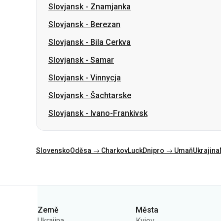
Slovjansk
-
Samar
Slovjansk
-
Vinnycja
Slovjansk
-
Šachtarske
Slovjansk
-
Ivano-Frankivsk
Slovensko
Oděsa → Charkov
Luck
Dnipro → Umaň
Ukrajina
Kategorie
Země
Města
Ukrajina
Kyjev
Polsko
Oděsa
Rumunsko
Varšava
Německo
Dněpr
Česko
Lvov