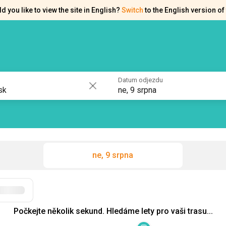
d you like to view the site in English?
Switch
to the English version of 
akty
Osvědčení
Datum odjezdu
ne, 9 srpna
ne, 9 srpna
Filtry