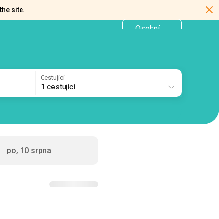
the site.
Osobní
CZ
kancelář
Cestující
1 cestující
po, 10 srpna