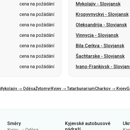
cena na požádání
Vinnycja
-
Slovjansk
cena na požádání
Bila Cerkva
-
Slovjansk
cena na požádání
Šachtarske
-
Slovjansk
cena na požádání
Ivano-Frankivsk
-
Slovjan
Mykolajiv → Oděsa
Žytomyr
Kyjev → Tatarbunarium
Charkov → Kyjev
G
Směry
Kyjevské autobusové
Uk
nádraží
Kyjev → Oděsa
Kon
AN Centrální
Oděsa → Kyjev
O n
AN Kyiv (m.Vokzalna)
Lvov → Kyjev
Veř
AN Polissia
Varšava → Dněpr
Zás
AN Pivdenna
Dněpr → Oděsa
úda