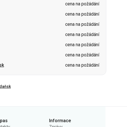
cena na požádání
cena na požádání
cena na požádání
sk
cena na požádání
daňsk
rpas
Informace
takty
Zprávy
ás
Nosiče
ejná nabídka
Otázky a odpovědi
ady ochrany osobních
Vrácení vstupenek
jů
Mapa stránek