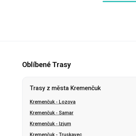
Oblíbené Trasy
Trasy z města Kremenčuk
Kremenčuk
-
Lozova
Kremenčuk
-
Samar
Kremenčuk
-
Izjum
Kremenčuk
-
Truskavec
Kremenčuk
-
Ternopil
Kremenčuk
-
Charkov
Kremenčuk
-
Stryj