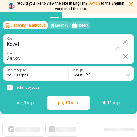
Would you like to view the site in English?
Switch
to the English
Jízdenky na autobus
Letenky
Hotely
Kovel
→
Žaškiv
version of the site.
po, 10 srpna
/
1 cestující
Kde
Kde
Datum odjezdu
Cestující
po, 10 srpna
1 cestující
Hledat ubytování
ne, 9 srp.
po, 10 srp.
út, 11 srp.