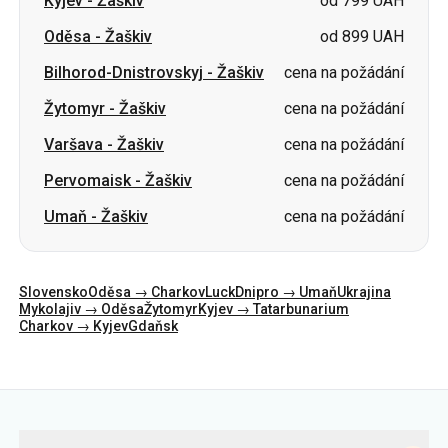
Kyjev
-
Žaškiv
od 799 UAH
Oděsa
-
Žaškiv
od 899 UAH
Bilhorod-Dnistrovskyj
-
Žaškiv
cena na požádání
Žytomyr
-
Žaškiv
cena na požádání
Varšava
-
Žaškiv
cena na požádání
Pervomaisk
-
Žaškiv
cena na požádání
Umaň
-
Žaškiv
cena na požádání
Slovensko
Oděsa → Charkov
Luck
Dnipro → Umaň
Ukrajina
Mykolajiv → Oděsa
Žytomyr
Kyjev → Tatarbunarium
Charkov → Kyjev
Gdaňsk
Kategorie