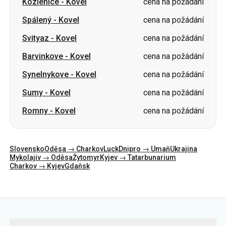
Kozienice
-
Kovel
cena na požádání
Spálený
-
Kovel
cena na požádání
Svityaz
-
Kovel
cena na požádání
Barvinkove
-
Kovel
cena na požádání
Synelnykove
-
Kovel
cena na požádání
Sumy
-
Kovel
cena na požádání
Romny
-
Kovel
cena na požádání
Slovensko
Oděsa → Charkov
Luck
Dnipro → Umaň
Ukrajina
Mykolajiv → Oděsa
Žytomyr
Kyjev → Tatarbunarium
Charkov → Kyjev
Gdaňsk
Kategorie