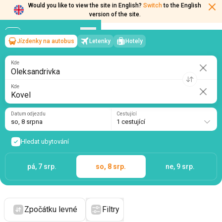
Would you like to view the site in English?
Switch
to the English
version of the site.
Jízdenky na autobus
Letenky
Hotely
Oleksandrivka
→
Kovel
so, 8 srpna
/
1 cestující
Kde
Kde
Datum odjezdu
Cestující
so, 8 srpna
1 cestující
Hledat ubytování
pá, 7 srp.
so, 8 srp.
ne, 9 srp.
Zpočátku levné
Filtry