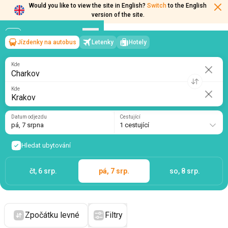
Would you like to view the site in English?
Switch
to the English
version of the site.
Jízdenky na autobus
Letenky
Hotely
Charkov
→
Krakov
pá, 7 srpna
/
1 cestující
Kde
Kde
Datum odjezdu
Cestující
pá, 7 srpna
1 cestující
Hledat ubytování
čt, 6 srp.
pá, 7 srp.
so, 8 srp.
Zpočátku levné
Filtry