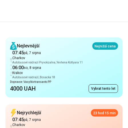
Doporučení
Nejlevnější
Nejnižší cena
07:45
pá, 7 srpna
Charkov
Autobusové nádraží Pryvokzalna, Yevhena Kotlyara 11
06:00
so, 8 srpna
Krakov
Autobusové nádraží, Bosacka 18
Dopravce: Vasylkivtransavto PP
4000 UAH
Vybrat tento let
Nejrychlejší
23 hod 15 min
07:45
pá, 7 srpna
Charkov