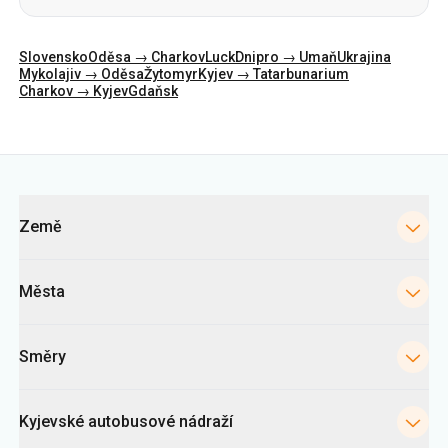
Slovensko
Oděsa → Charkov
Luck
Dnipro → Umaň
Ukrajina
Mykolajiv → Oděsa
Žytomyr
Kyjev → Tatarbunarium
Charkov → Kyjev
Gdaňsk
Kategorie
Země
Města
Směry
Kyjevské autobusové nádraží