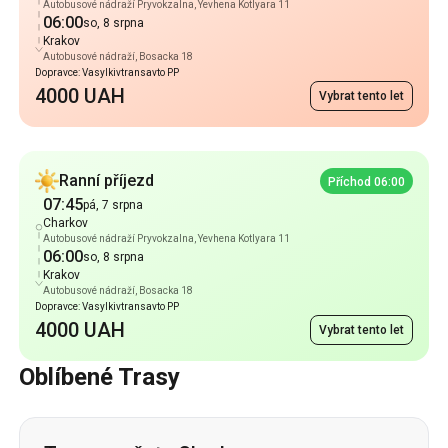
Autobusové nádraží Pryvokzalna, Yevhena Kotlyara 11
06:00
so, 8 srpna
Krakov
Autobusové nádraží, Bosacka 18
Dopravce: Vasylkivtransavto PP
4000 UAH
Vybrat tento let
Ranní příjezd
Příchod 06:00
07:45
pá, 7 srpna
Charkov
Autobusové nádraží Pryvokzalna, Yevhena Kotlyara 11
06:00
so, 8 srpna
Krakov
Autobusové nádraží, Bosacka 18
Dopravce: Vasylkivtransavto PP
4000 UAH
Vybrat tento let
Oblíbené Trasy