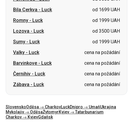
Sumy
-
Luck
od 1999 UAH
Valky
-
Luck
cena na požádání
Barvinkove
-
Luck
cena na požádání
Černihiv
-
Luck
cena na požádání
Zábava
-
Luck
cena na požádání
Slovensko
Oděsa → Charkov
Luck
Dnipro → Umaň
Ukrajina
Mykolajiv → Oděsa
Žytomyr
Kyjev → Tatarbunarium
Charkov → Kyjev
Gdaňsk
Kategorie
Země