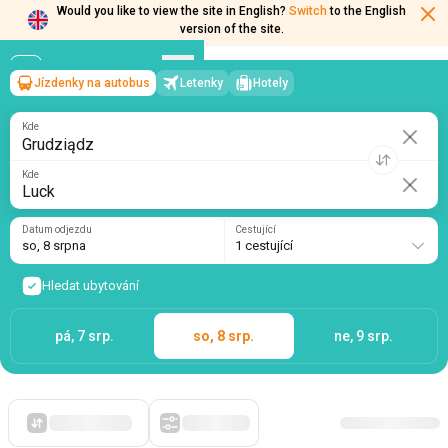
Would you like to view the site in English?
Switch
to the English
version of the site.
Jízdenky na autobus
Letenky
Hotely
Grudziądz
→
Luck
so, 8 srpna
/
1 cestující
Kde
Kde
Datum odjezdu
Cestující
so, 8 srpna
1 cestující
Hledat ubytování
pá, 7 srp.
so, 8 srp.
ne, 9 srp.
Zpočátku levné
Filtry