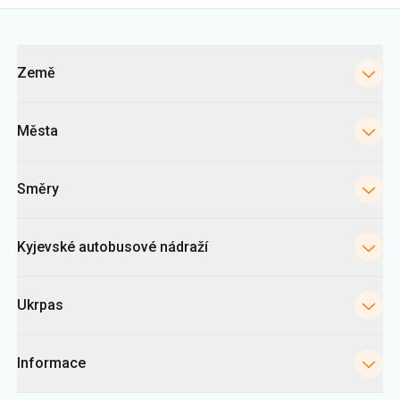
Města
Směry
Kyjevské autobusové nádraží
Ukrpas
Informace