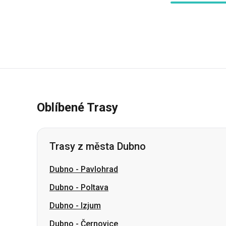
Oblíbené Trasy
Trasy z města Dubno
Dubno
-
Pavlohrad
Dubno
-
Poltava
Dubno
-
Izjum
Dubno
-
Černovice
Dubno
-
Banská Bystrica
Dubno
-
Dnipro
Dubno
-
Krivoj Rog