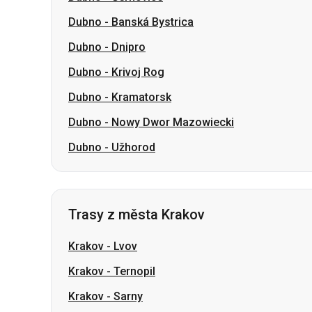
Dubno
-
Kramatorsk
Dubno
-
Nowy Dwor Mazowiecki
Dubno
-
Užhorod
Trasy z města Krakov
Krakov
-
Lvov
Krakov
-
Ternopil
Krakov
-
Sarny
Krakov
-
Užhorod
Krakov
-
Mukačevo
Krakov
-
Smila