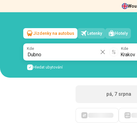
Woul
Zprávy
O nás
Vrácení vstupenek
Kont
Jízdenky na autobus
Letenky
Hotely
Dubno
→
Krakov
so, 8 srpna
/
1 cestující
Kde
Kde
Hledat ubytování
pá, 7 srpna
Zpočátku levné