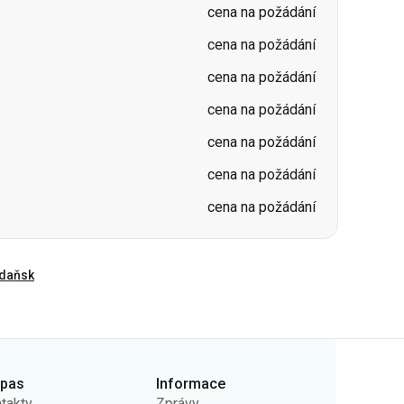
cena na požádání
cena na požádání
cena na požádání
cena na požádání
daňsk
rpas
Informace
takty
Zprávy
ás
Nosiče
ejná nabídka
Otázky a odpovědi
ady ochrany osobních
Vrácení vstupenek
jů
Mapa stránek