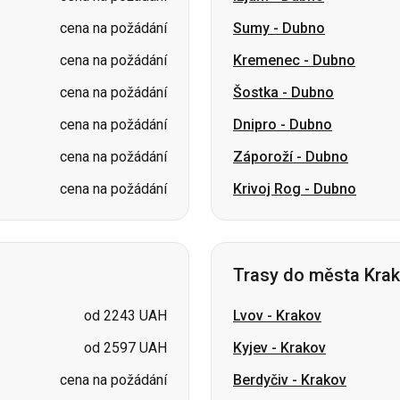
cena na požádání
Dnipro
-
Dubno
cena na požádání
Záporoží
-
Dubno
cena na požádání
Krivoj Rog
-
Dubno
Trasy do města Kra
od 2243 UAH
Lvov
-
Krakov
od 2597 UAH
Kyjev
-
Krakov
cena na požádání
Berdyčiv
-
Krakov
cena na požádání
Yaremche
-
Krakov
cena na požádání
Korosteň
-
Krakov
cena na požádání
Sumy
-
Krakov