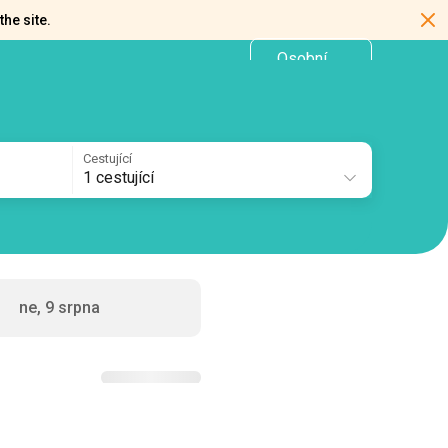
the site.
Osobní
CZ
kancelář
Cestující
1 cestující
ne, 9 srpna