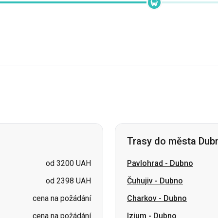
Trasy do města Dub
od 3200 UAH
Pavlohrad
-
Dubno
od 2398 UAH
Čuhujiv
-
Dubno
cena na požádání
Charkov
-
Dubno
cena na požádání
Izjum
-
Dubno
cena na požádání
Sumy
-
Dubno
cena na požádání
Kremenec
-
Dubno
cena na požádání
Šostka
-
Dubno