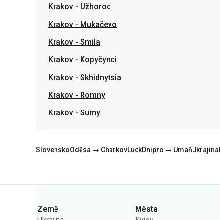
Krakov
-
Kopyčynci
Krakov
-
Skhidnytsia
Krakov
-
Romny
Krakov
-
Sumy
Slovensko
Oděsa → Charkov
Luck
Dnipro → Umaň
Ukrajina
Kategorie
Země
Města
Ukrajina
Kyjev
Polsko
Oděsa
Rumunsko
Varšava
Německo
Dněpr
Česko
Lvov