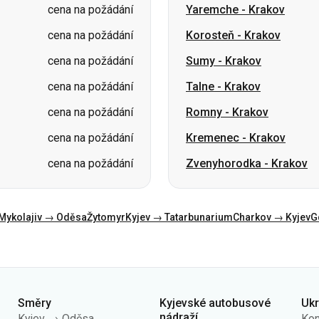
cena na požádání
Talne
-
Krakov
cena na požádání
Romny
-
Krakov
cena na požádání
Kremenec
-
Krakov
cena na požádání
Zvenyhorodka
-
Krakov
Mykolajiv → Oděsa
Žytomyr
Kyjev → Tatarbunarium
Charkov → Kyjev
G
Směry
Kyjevské autobusové
Uk
nádraží
Kyjev → Oděsa
Kon
AN Centrální
Oděsa → Kyjev
O n
AN Kyiv (m.Vokzalna)
Lvov → Kyjev
Veř
AN Polissia
Varšava → Dněpr
Zás
AN Pivdenna
Dněpr → Oděsa
úda