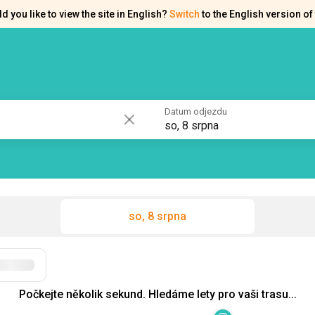
d you like to view the site in English?
Switch
to the English version of 
akty
Osvědčení
Datum odjezdu
so, 8 srpna
so, 8 srpna
Filtry