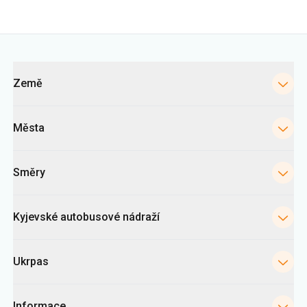
Kategorie
Země
Města
Směry
Kyjevské autobusové nádraží
Ukrpas
Informace