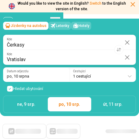
Would you like to view the site in English?
Switch
to the English
Jízdenky na autobus
Letenky
Hotely
Čerkasy
→
Vratislav
version of the site.
po, 10 srpna
/
1 cestující
Kde
Kde
Datum odjezdu
Cestující
po, 10 srpna
1 cestující
Hledat ubytování
ne, 9 srp.
po, 10 srp.
út, 11 srp.