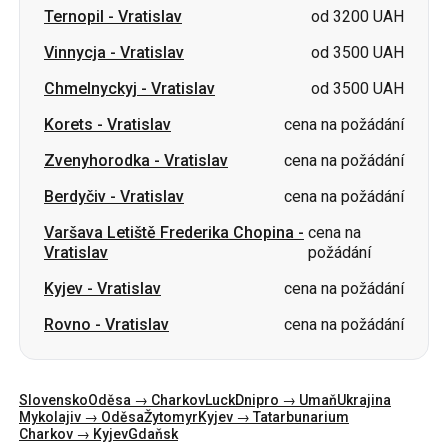
Ternopil
-
Vratislav
od 3200 UAH
Vinnycja
-
Vratislav
od 3500 UAH
Chmelnyckyj
-
Vratislav
od 3500 UAH
Korets
-
Vratislav
cena na požádání
Zvenyhorodka
-
Vratislav
cena na požádání
Berdyčiv
-
Vratislav
cena na požádání
Varšava Letiště Frederika Chopina
-
cena na
Vratislav
požádání
Kyjev
-
Vratislav
cena na požádání
Rovno
-
Vratislav
cena na požádání
Slovensko
Oděsa → Charkov
Luck
Dnipro → Umaň
Ukrajina
Mykolajiv → Oděsa
Žytomyr
Kyjev → Tatarbunarium
Charkov → Kyjev
Gdaňsk