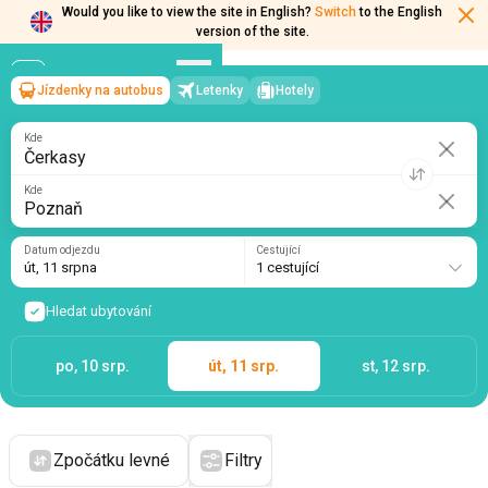
Would you like to view the site in English?
Switch
to the English
version of the site.
Jízdenky na autobus
Letenky
Hotely
Čerkasy
→
Poznaň
út, 11 srpna
/
1 cestující
Kde
Kde
Datum odjezdu
Cestující
út, 11 srpna
1 cestující
Hledat ubytování
po, 10 srp.
út, 11 srp.
st, 12 srp.
Zpočátku levné
Filtry