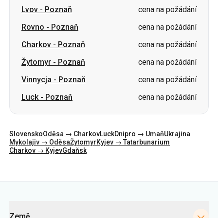
Lvov
-
Poznaň
cena na požádání
Rovno
-
Poznaň
cena na požádání
Charkov
-
Poznaň
cena na požádání
Žytomyr
-
Poznaň
cena na požádání
Vinnycja
-
Poznaň
cena na požádání
Luck
-
Poznaň
cena na požádání
Slovensko
Oděsa → Charkov
Luck
Dnipro → Umaň
Ukrajina
Mykolajiv → Oděsa
Žytomyr
Kyjev → Tatarbunarium
Charkov → Kyjev
Gdaňsk
Kategorie
Země