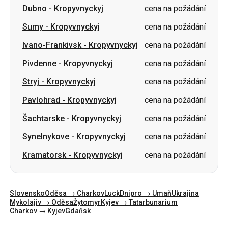
Pivdenne
-
Kropyvnyckyj
cena na požádání
Stryj
-
Kropyvnyckyj
cena na požádání
Pavlohrad
-
Kropyvnyckyj
cena na požádání
Šachtarske
-
Kropyvnyckyj
cena na požádání
Synelnykove
-
Kropyvnyckyj
cena na požádání
Kramatorsk
-
Kropyvnyckyj
cena na požádání
Slovensko
Oděsa → Charkov
Luck
Dnipro → Umaň
Ukrajina
Mykolajiv → Oděsa
Žytomyr
Kyjev → Tatarbunarium
Charkov → Kyjev
Gdaňsk
Kategorie
Země