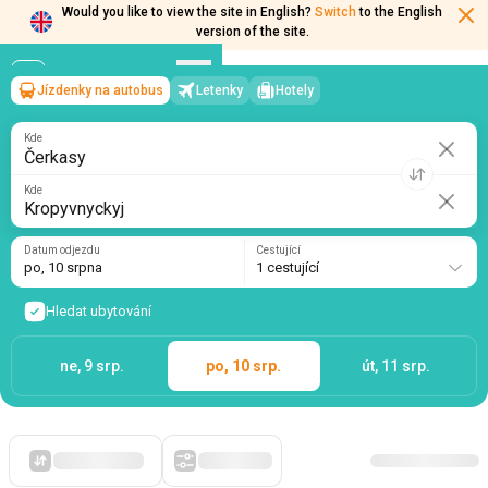
Would you like to view the site in English?
Switch
to the English
version of the site.
Jízdenky na autobus
Letenky
Hotely
Čerkasy
→
Kropyvnyckyj
po, 10 srpna
/
1 cestující
Kde
Kde
Datum odjezdu
Cestující
po, 10 srpna
1 cestující
Hledat ubytování
ne, 9 srp.
po, 10 srp.
út, 11 srp.
Zpočátku levné
Filtry