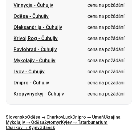
Krivoj Rog
-
Čuhujiv
cena na požádání
Pavlohrad
-
Čuhujiv
cena na požádání
Mykolajiv
-
Čuhujiv
cena na požádání
Lvov
-
Čuhujiv
cena na požádání
Dnipro
-
Čuhujiv
cena na požádání
Kropyvnyckyj
-
Čuhujiv
cena na požádání
Slovensko
Oděsa → Charkov
Luck
Dnipro → Umaň
Ukrajina
Mykolajiv → Oděsa
Žytomyr
Kyjev → Tatarbunarium
Charkov → Kyjev
Gdaňsk
Kategorie
Země