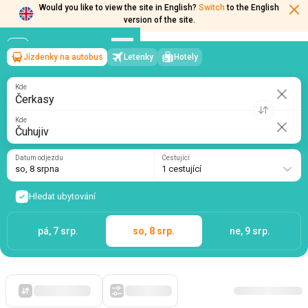
Would you like to view the site in English?
Switch
to the English
version of the site.
Jízdenky na autobus
Letenky
Hotely
Čerkasy
→
Čuhujiv
so, 8 srpna
/
1 cestující
Kde
Kde
Datum odjezdu
Cestující
so, 8 srpna
1 cestující
Hledat ubytování
pá, 7 srp.
so, 8 srp.
ne, 9 srp.
Zpočátku levné
Filtry