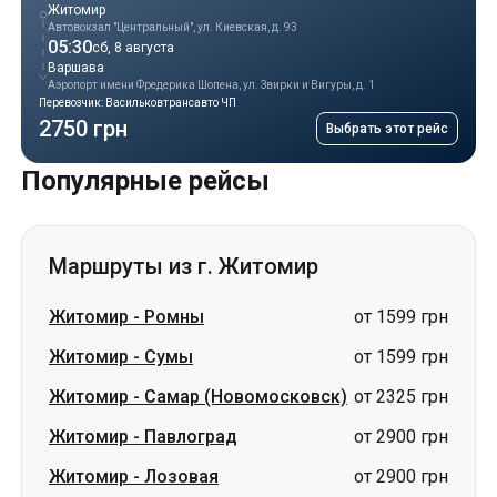
Житомир
Автовокзал "Центральный", ул. Киевская, д. 93
05:30
сб, 8 августа
Варшава
Аэропорт имени Фредерика Шопена, ул. Звирки и Вигуры, д. 1
Перевозчик: Васильковтрансавто ЧП
2750 грн
Выбрать этот рейс
Популярные рейсы
Маршруты из г. Житомир
Житомир
-
Ромны
от 1599 грн
Житомир
-
Сумы
от 1599 грн
Житомир
-
Самар (Новомосковск)
от 2325 грн
Житомир
-
Павлоград
от 2900 грн
Житомир
-
Лозовая
от 2900 грн