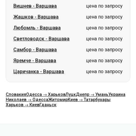
Вишнев
-
Варшава
цена по запросу
Жашков
-
Варшава
цена по запросу
Любомль
-
Варшава
цена по запросу
Светловодск
-
Варшава
цена по запросу
Самбор
-
Варшава
цена по запросу
Яремче
-
Варшава
цена по запросу
Царичанка
-
Варшава
цена по запросу
Словакия
Одесса → Харьков
Луцк
Днепр → Умань
Украина
Николаев → Одесса
Житомир
Киев → Татарбунары
Харьков → Киев
Гданьск