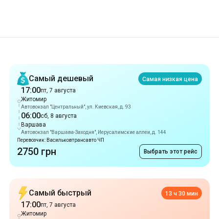
Рекомендации
Самый дешевый
Самая низкая цена
17:00
пт, 7 августа
Житомир
Автовокзал "Центральный", ул. Киевская, д. 93
06:00
сб, 8 августа
Варшава
Автовокзал "Варшава-Заходня", Иерусалимские аллеи, д. 144
Перевозчик: Васильковтрансавто ЧП
2750 грн
Выбрать этот рейс
Самый быстрый
13 ч 30 мин
17:00
пт, 7 августа
Житомир