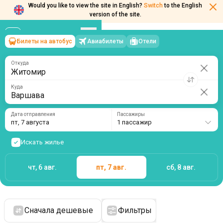
Would you like to view the site in English?
Switch
to the English
version of the site.
Билеты на автобус
Авиабилеты
Отели
Житомир
→
Варшава
пт, 7 августа
/
1 пассажир
Откуда
Куда
Дата отправления
Пассажиры
пт, 7 августа
1 пассажир
Искать жилье
чт, 6 авг.
пт, 7 авг.
сб, 8 авг.
Сначала дешевые
Фильтры