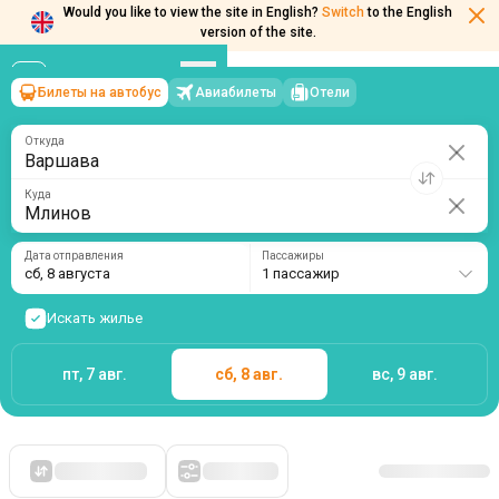
Would you like to view the site in English?
Switch
to the English
version of the site.
Билеты на автобус
Авиабилеты
Отели
Варшава
→
Млинов
сб, 8 августа
/
1 пассажир
Откуда
Куда
Дата отправления
Пассажиры
сб, 8 августа
1 пассажир
Искать жилье
пт, 7 авг.
сб, 8 авг.
вс, 9 авг.
Сначала дешевые
Фильтры