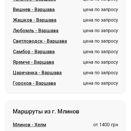
Светловодск
-
Варшава
цена по запросу
Самбор
-
Варшава
цена по запросу
Яремче
-
Варшава
цена по запросу
Царичанка
-
Варшава
цена по запросу
Горохов
-
Варшава
цена по запросу
Маршруты из г. Млинов
Млинов
-
Хелм
от 1400 грн
Словакия
Одесса → Харьков
Луцк
Днепр → Умань
Украина
Николаев → Одесса
Житомир
Киев → Татарбунары
Харьков → Киев
Гданьск