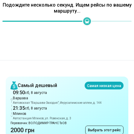
Рекомендации
Самый дешевый
Самая низкая цена
09:50
сб, 8 августа
Варшава
Автовокзал "Варшава-Заходня", Иерусалимские аллеи, д. 144
21:35
сб, 8 августа
Млинов
Автостанция Млинов, ул. Ровенская, д. 3
Перевозчик: ВОЛОДИМИР-ТРАНС ТзОВ
2000 грн
Выбрать этот рейс
Самый быстрый
10 ч 10 мин
10:25
сб, 8 августа
Варшава