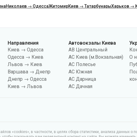
ина
Николаев → Одесса
Житомир
Киев → Татарбунары
Харьков → 
Направления
Автовокзалы Киева
Ук
Киев → Одесса
АВ Центральный
Ко
Одесса → Киев
АС Киев (м.Вокзальная)
О н
Львов → Киев
АС Полесье
Пу
Варшава → Днепр
АС Южная
По
Днепр → Одесса
АС Дарница
ко
Киев → Львов
АС Дачная
йлов «cookies», в частности, в целях сбора статистики, анализа данных о 
чтобы показывать вам релевантный контент на сайте. Вы можете изменить