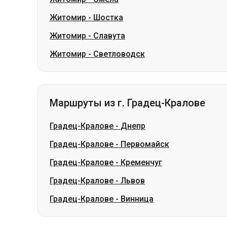
Житомир
-
Шостка
Житомир
-
Славута
Житомир
-
Светловодск
Маршруты из г. Градец-Кралове
Градец-Кралове
-
Днепр
Градец-Кралове
-
Первомайск
Градец-Кралове
-
Кременчуг
Градец-Кралове
-
Львов
Градец-Кралове
-
Винница