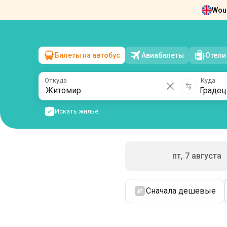
Woul
Новости
О нас
Возврат билетов
Ко
Билеты на автобус
Авиабилеты
Отели
Житомир
→
Градец-Кралове
сб, 8 августа
/
1 пассажир
Откуда
Куда
Искать жилье
пт, 7 августа
Сначала дешевые