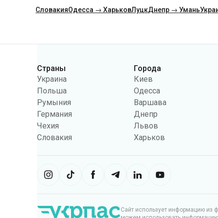
Словакия
Одесса → Харьков
Луцк
Днепр → Умань
Укра
Категории
Страны
Города
Украина
Киев
Польша
Одесса
Румыния
Варшава
Германия
Днепр
Чехия
Львов
Словакия
Харьков
Сайт использует информацию из фа
можем использовать информацию, 