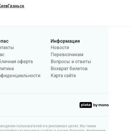
Киев
Гданьск
рпас
Информация
нтакты
Новости
ас
Перевозчикам
бличная оферта
Вопросы и ответы
литика
Возврат билетов
нфиденциальности
Карта сайта
поведении пользователей и в рекламных целях. Мы также
 настройки касающиеся cookies в вашем браузере. Изменение