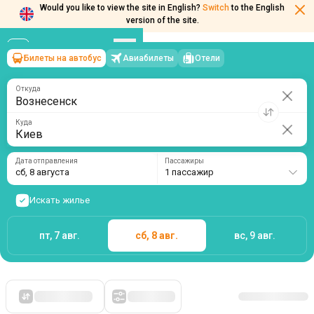
Would you like to view the site in English?
Switch
to the English
version of the site.
Билеты на автобус
Авиабилеты
Отели
Вознесенск
→
Киев
сб, 8 августа
/
1 пассажир
Откуда
Куда
Дата отправления
Пассажиры
сб, 8 августа
1 пассажир
Искать жилье
пт, 7 авг.
сб, 8 авг.
вс, 9 авг.
Сначала дешевые
Фильтры