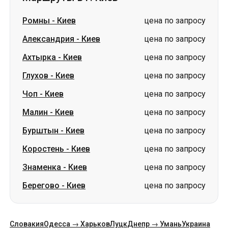
Глухов
-
Киев
цена по запросу
Чоп
-
Киев
цена по запросу
Малин
-
Киев
цена по запросу
Бурштын
-
Киев
цена по запросу
Коростень
-
Киев
цена по запросу
Знаменка
-
Киев
цена по запросу
Берегово
-
Киев
цена по запросу
Словакия
Одесса → Харьков
Луцк
Днепр → Умань
Украина
Николаев → Одесса
Житомир
Киев → Татарбунары
Харьков → Киев
Гданьск