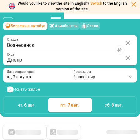
Would you like to view the site in English?
Switch
to the English
version of the site.
Билеты на автобус
Авиабилеты
Отели
Вознесенск
→
Днепр
пт, 7 августа
/
1 пассажир
Откуда
Куда
Дата отправления
Пассажиры
пт, 7 августа
1 пассажир
Искать жилье
чт, 6 авг.
пт, 7 авг.
сб, 8 авг.
Сначала дешевые
Фильтры