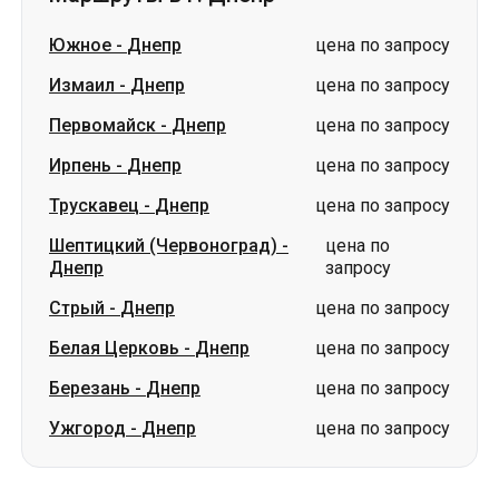
Ирпень
-
Днепр
цена по запросу
Трускавец
-
Днепр
цена по запросу
Шептицкий (Червоноград)
-
цена по
Днепр
запросу
Стрый
-
Днепр
цена по запросу
Белая Церковь
-
Днепр
цена по запросу
Березань
-
Днепр
цена по запросу
Ужгород
-
Днепр
цена по запросу
Словакия
Одесса → Харьков
Луцк
Днепр → Умань
Украина
Николаев → Одесса
Житомир
Киев → Татарбунары
Харьков → Киев
Гданьск