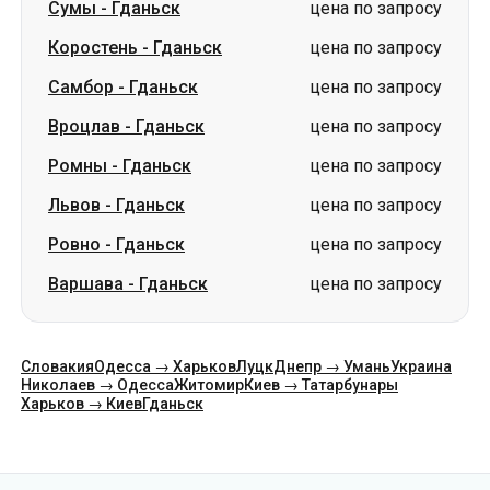
Сумы
-
Гданьск
цена по запросу
Коростень
-
Гданьск
цена по запросу
Самбор
-
Гданьск
цена по запросу
Вроцлав
-
Гданьск
цена по запросу
Ромны
-
Гданьск
цена по запросу
Львов
-
Гданьск
цена по запросу
Ровно
-
Гданьск
цена по запросу
Варшава
-
Гданьск
цена по запросу
Словакия
Одесса → Харьков
Луцк
Днепр → Умань
Украина
Николаев → Одесса
Житомир
Киев → Татарбунары
Харьков → Киев
Гданьск