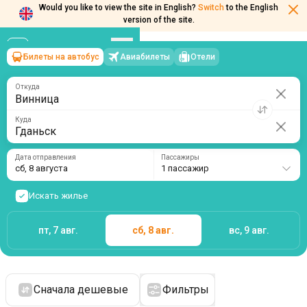
Would you like to view the site in English?
Switch
to the English
version of the site.
Билеты на автобус
Авиабилеты
Отели
Винница
→
Гданьск
сб, 8 августа
/
1 пассажир
Откуда
Куда
Дата отправления
Пассажиры
сб, 8 августа
1 пассажир
Искать жилье
пт, 7 авг.
сб, 8 авг.
вс, 9 авг.
Сначала дешевые
Фильтры