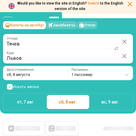
Would you like to view the site in English?
Switch
to the English
version of the site.
Билеты на автобус
Авиабилеты
Отели
Тячев
→
Львов
сб, 8 августа
/
1 пассажир
Откуда
Куда
Дата отправления
Пассажиры
сб, 8 августа
1 пассажир
Искать жилье
пт, 7 авг.
сб, 8 авг.
вс, 9 авг.
Сначала дешевые
Фильтры