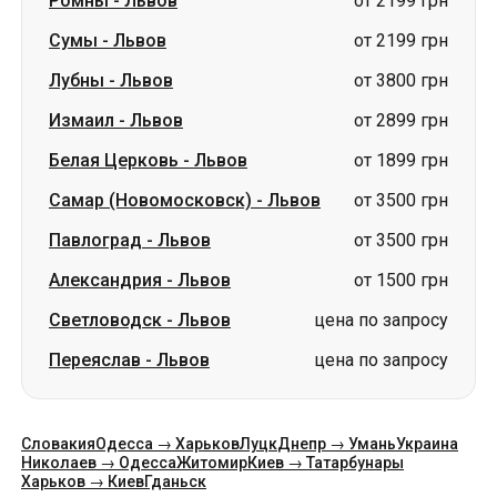
Белая Церковь
-
Львов
от 1899 грн
Самар (Новомосковск)
-
Львов
от 3500 грн
Павлоград
-
Львов
от 3500 грн
Александрия
-
Львов
от 1500 грн
Светловодск
-
Львов
цена по запросу
Переяслав
-
Львов
цена по запросу
Словакия
Одесса → Харьков
Луцк
Днепр → Умань
Украина
Николаев → Одесса
Житомир
Киев → Татарбунары
Харьков → Киев
Гданьск
Категории
Страны