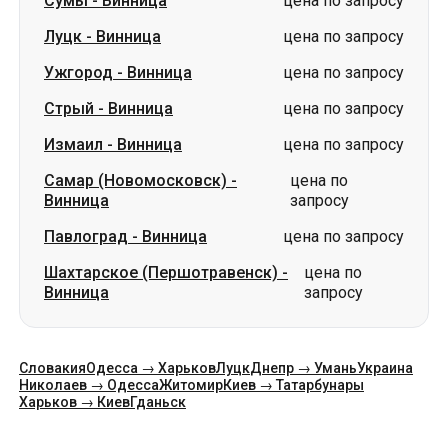
Сумы
-
Винница
цена по запросу
Луцк
-
Винница
цена по запросу
Ужгород
-
Винница
цена по запросу
Стрый
-
Винница
цена по запросу
Измаил
-
Винница
цена по запросу
Самар (Новомосковск)
-
цена по
Винница
запросу
Павлоград
-
Винница
цена по запросу
Шахтарское (Першотравенск)
-
цена по
Винница
запросу
Словакия
Одесса → Харьков
Луцк
Днепр → Умань
Украина
Николаев → Одесса
Житомир
Киев → Татарбунары
Харьков → Киев
Гданьск