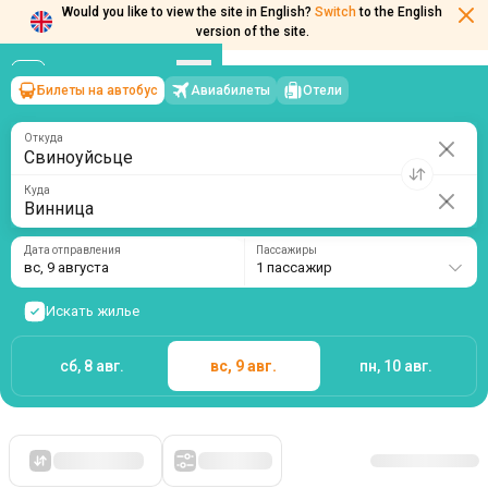
Would you like to view the site in English?
Switch
to the English
Билеты на автобус
Авиабилеты
Отели
Свиноуйсьце
→
Винница
version of the site.
вс, 9 августа
/
1 пассажир
Откуда
Куда
Дата отправления
Пассажиры
вс, 9 августа
1 пассажир
Искать жилье
сб, 8 авг.
вс, 9 авг.
пн, 10 авг.