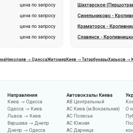
цена по запросу
Шахтарское (Першотра
цена по запросу
Синельниково
-
Кропив
цена по запросу
Краматорск
-
Кропивни
цена по запросу
Славянск
-
Кропивницк
ина
Николаев → Одесса
Житомир
Киев → Татарбунары
Харьков → 
Направления
Автовокзалы Киева
Ук
Киев → Одесса
АВ Центральный
Ко
Одесса → Киев
АС Киев (м.Вокзальная)
О н
Львов → Киев
АС Полесье
Пу
Варшава → Днепр
АС Южная
По
Днепр → Одесса
АС Дарница
ко