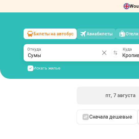
Woul
Новости
О нас
Возврат билетов
Ко
Билеты на автобус
Авиабилеты
Отели
Сумы
→
Кропивницкий
сб, 8 августа
/
1 пассажир
Откуда
Куда
Искать жилье
пт, 7 августа
Сначала дешевые