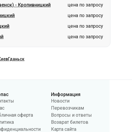
венск)
-
Кропивницкий
цена по запросу
ницкий
цена по запросу
цкий
цена по запросу
ий
цена по запросу
Киев
Гданьск
рпас
Информация
нтакты
Новости
ас
Перевозчикам
бличная оферта
Вопросы и ответы
литика
Возврат билетов
нфиденциальности
Карта сайта