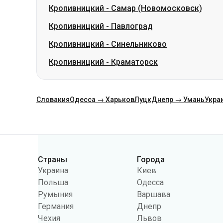
Кропивницкий
-
Самар (Новомосковск)
Кропивницкий
-
Павлоград
Кропивницкий
-
Синельниково
Кропивницкий
-
Краматорск
Словакия
Одесса → Харьков
Луцк
Днепр → Умань
Укра
Категории
Страны
Города
Украина
Киев
Польша
Одесса
Румыния
Варшава
Германия
Днепр
Чехия
Львов