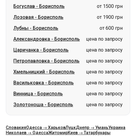
Александровка
-
Борисполь
цена по запросу
Царичанка
-
Борисполь
цена по запросу
Петропавловка
-
Борисполь
цена по запросу
Хмельницкий
-
Борисполь
цена по запросу
Васильковка
-
Борисполь
цена по запросу
Винница
-
Борисполь
цена по запросу
Золотоноша
-
Борисполь
цена по запросу
Словакия
Одесса → Харьков
Луцк
Днепр → Умань
Украина
Николаев → Одесса
Житомир
Киев → Татарбунары
Харьков → Киев
Гданьск
Категории