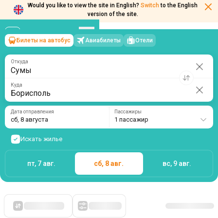
Would you like to view the site in English?
Switch
to the English
version of the site.
Билеты на автобус
Авиабилеты
Отели
Сумы
→
Борисполь
сб, 8 августа
/
1 пассажир
Откуда
Куда
Дата отправления
Пассажиры
сб, 8 августа
1 пассажир
Искать жилье
пт, 7 авг.
сб, 8 авг.
вс, 9 авг.
Сначала дешевые
Фильтры