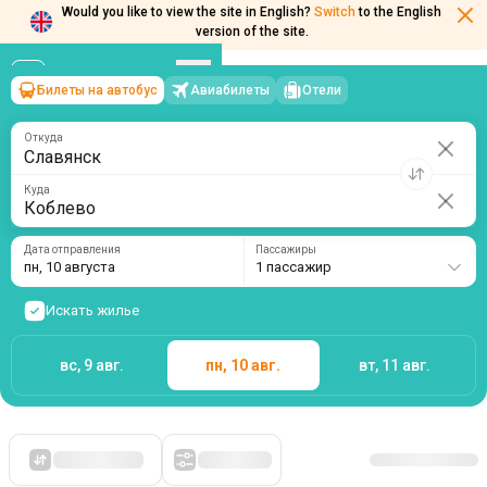
Would you like to view the site in English?
Switch
to the English
version of the site.
Билеты на автобус
Авиабилеты
Отели
Славянск
→
Коблево
пн, 10 августа
/
1 пассажир
Откуда
Куда
Дата отправления
Пассажиры
пн, 10 августа
1 пассажир
Искать жилье
вс, 9 авг.
пн, 10 авг.
вт, 11 авг.