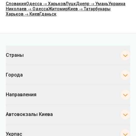
Словакия
Одесса → Харьков
Луцк
Днепр → Умань
Украина
Николаев → Одесса
Житомир
Киев → Татарбунары
Харьков → Киев
Гданьск
Категории
Страны
Города
Направления
Автовокзалы Киева
Укрпас