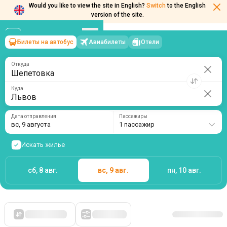
Would you like to view the site in English?
Switch
to the English
version of the site.
Билеты на автобус
Авиабилеты
Отели
Шепетовка
→
Львов
вс, 9 августа
/
1 пассажир
Откуда
Куда
Дата отправления
Пассажиры
вс, 9 августа
1 пассажир
Искать жилье
сб, 8 авг.
вс, 9 авг.
пн, 10 авг.