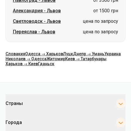
Павлоград
-
Львов
от 3500 грн
Александрия
-
Львов
от 1500 грн
Светловодск
-
Львов
цена по запросу
Переяслав
-
Львов
цена по запросу
Словакия
Одесса → Харьков
Луцк
Днепр → Умань
Украина
Николаев → Одесса
Житомир
Киев → Татарбунары
Харьков → Киев
Гданьск
Категории
Страны
Города