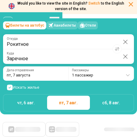
Would you like to view the site in English?
Switch
to the English
version of the site.
Билеты на автобус
Авиабилеты
Отели
Рокитное
→
Заречное
пт, 7 августа
/
1 пассажир
Откуда
Куда
Дата отправления
Пассажиры
пт, 7 августа
1 пассажир
Искать жилье
чт, 6 авг.
пт, 7 авг.
сб, 8 авг.
Сначала дешевые
Фильтры