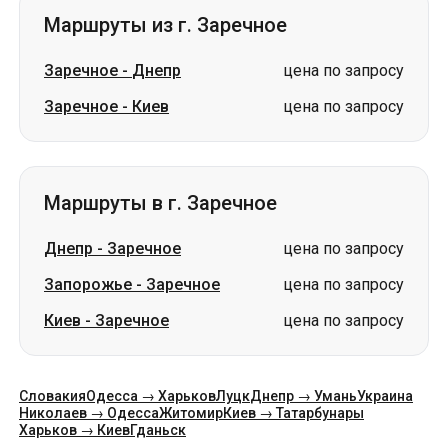
Маршруты в г. Заречное
Днепр
-
Заречное
цена по запросу
Запорожье
-
Заречное
цена по запросу
Киев
-
Заречное
цена по запросу
Словакия
Одесса → Харьков
Луцк
Днепр → Умань
Украина
Николаев → Одесса
Житомир
Киев → Татарбунары
Харьков → Киев
Гданьск
Категории
Страны