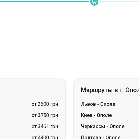
Маршруты в г. Опо
от 2600 грн
Львов
-
Ополе
от 3750 грн
Киев
-
Ополе
от 3461 грн
Черкассы
-
Ополе
от 4400 грн
Полтава
-
Ополе
цена по запросу
Кривой Рог
-
Ополе
цена по запросу
Винница
-
Ополе
цена по запросу
Ивано-Франковск
-
Опо