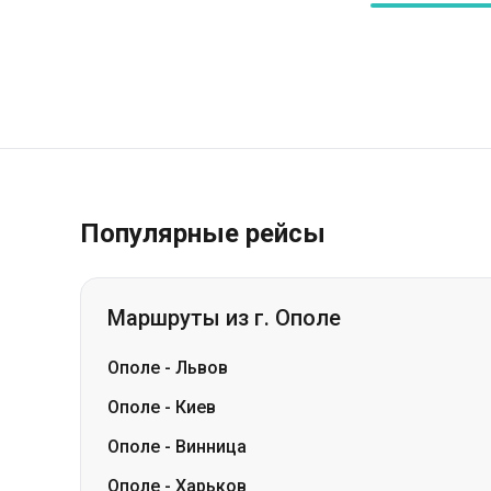
Популярные рейсы
Маршруты из г. Ополе
Ополе
-
Львов
Ополе
-
Киев
Ополе
-
Винница
Ополе
-
Харьков
Ополе
-
Рокитное
Ополе
-
Тернополь
Ополе
-
Ивано-Франковск