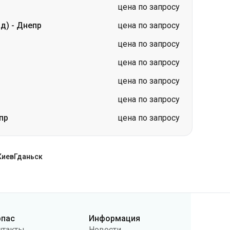
цена по запросу
цена по запросу
цена по запросу
пр
цена по запросу
Киев
Гданьск
рпас
Информация
нтакты
Новости
ас
Перевозчикам
бличная оферта
Вопросы и ответы
литика
Возврат билетов
нфиденциальности
Карта сайта