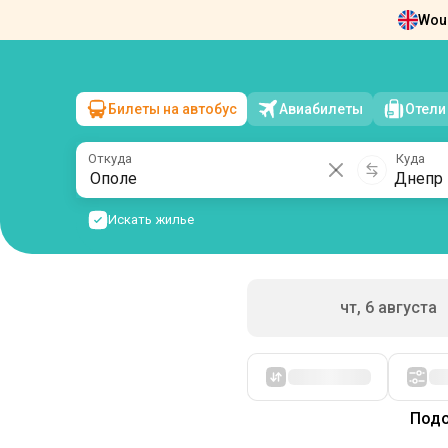
Woul
Новости
О нас
Возврат билетов
Ко
Билеты на автобус
Авиабилеты
Отели
Ополе
→
Днепр
пт, 7 августа
/
1 пассажир
Откуда
Куда
Искать жилье
чт, 6 августа
Сначала дешевые