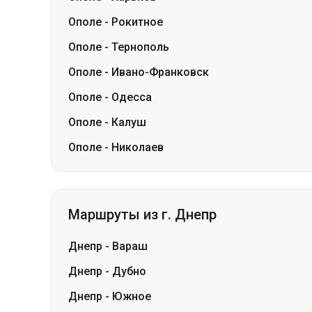
Ополе
-
Одесса
Ополе
-
Калуш
Ополе
-
Николаев
Маршруты из г. Днепр
Днепр
-
Вараш
Днепр
-
Дубно
Днепр
-
Южное
Днепр
-
Белая Церковь
Днепр
-
Шептицкий (Червоноград)
Днепр
-
Измаил