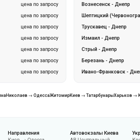
цена по запросу
Измаил
-
Днепр
цена по запросу
Стрый
-
Днепр
цена по запросу
Березань
-
Днепр
цена по запросу
Ивано-Франковск
-
Дне
ина
Николаев → Одесса
Житомир
Киев → Татарбунары
Харьков → 
Направления
Автовокзалы Киева
Ук
Киев → Одесса
АВ Центральный
Ко
Одесса → Киев
АС Киев (м.Вокзальная)
О н
Львов → Киев
АС Полесье
Пу
Варшава → Днепр
АС Южная
По
Днепр → Одесса
АС Дарница
ко