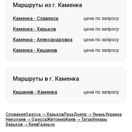
Каменка
-
Александровка
цена по запросу
Каменка
-
Кишинев
цена по запросу
Маршруты в г. Каменка
Кишинев
-
Каменка
цена по запросу
Словакия
Одесса → Харьков
Луцк
Днепр → Умань
Украина
Николаев → Одесса
Житомир
Киев → Татарбунары
Харьков → Киев
Гданьск
Категории
Страны