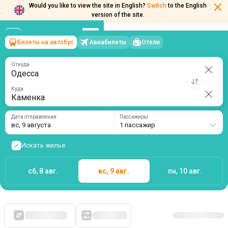
Would you like to view the site in English?
Switch
to the English
version of the site.
Билеты на автобус
Авиабилеты
Отели
Одесса
→
Каменка
вс, 9 августа
/
1 пассажир
Откуда
Куда
Дата отправления
Пассажиры
вс, 9 августа
1 пассажир
Искать жилье
сб, 8 авг.
вс, 9 авг.
пн, 10 авг.
Сначала дешевые
Фильтры