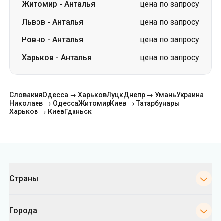
Словакия
Одесса → Харьков
Луцк
Днепр → Умань
Украина
Николаев → Одесса
Житомир
Киев → Татарбунары
Харьков → Киев
Гданьск
Категории
Страны
Города
Направления
Автовокзалы Киева