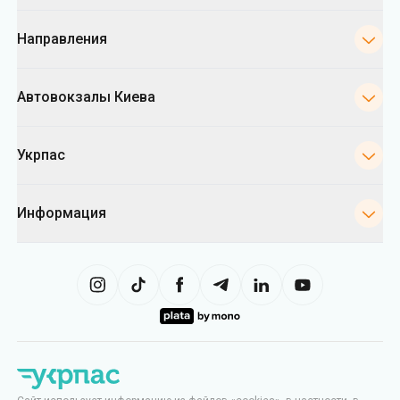
Укрпас
Информация
Сайт использует информацию из файлов «cookies», в частности, в
целях сбора статистики, анализа данных о поведении пользователей
и в рекламных целях. Мы также можем использовать информацию,
чтобы показывать вам релевантный контент на сайте. Вы можете
изменить настройки касающиеся cookies в вашем браузере.
Изменение настроек может ограничить функциональность сайта.
Укрпас
2026
,