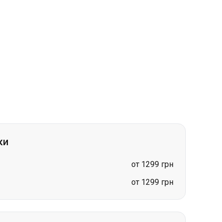
ки
от 1299 грн
от 1299 грн
инев
ев
от 1649 грн
цена по запросу