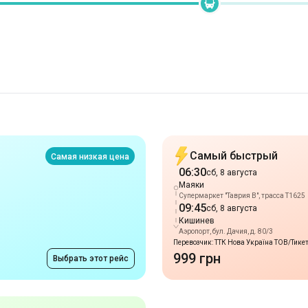
Самый быстрый
Самая низкая цена
06:30
сб, 8 августа
Маяки
Супермаркет "Таврия В", трасса Т1625
09:45
сб, 8 августа
Кишинев
Аэропорт, бул. Дачия, д. 80/3
Перевозчик: ТТК Нова Україна ТОВ/Тике
999 грн
Выбрать этот рейс
Прибытие 09:45