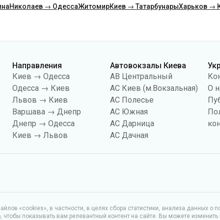
Направления
Автовокзалы Киева
Ук
Киев → Одесса
АВ Центральный
Ко
Одесса → Киев
АС Киев (м.Вокзальная)
О н
Львов → Киев
АС Полесье
Пу
Варшава → Днепр
АС Южная
По
Днепр → Одесса
АС Дарница
ко
Киев → Львов
АС Дачная
йлов «cookies», в частности, в целях сбора статистики, анализа данных о 
чтобы показывать вам релевантный контент на сайте. Вы можете изменить
иональность сайта.