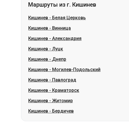
Кишинев
-
Александрия
Кишинев
-
Луцк
Кишинев
-
Днепр
Кишинев
-
Могилев-Подольский
Кишинев
-
Павлоград
Кишинев
-
Краматорск
Кишинев
-
Житомир
Кишинев
-
Бердичев
Словакия
Одесса → Харьков
Луцк
Днепр → Умань
Укра