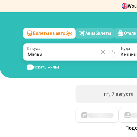
Woul
Новости
О нас
Возврат билетов
Ко
Билеты на автобус
Авиабилеты
Отели
Маяки
→
Кишинев
сб, 8 августа
/
1 пассажир
Откуда
Куда
Искать жилье
пт, 7 августа
Сначала дешевые