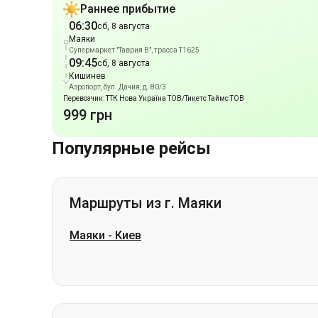
Кишинев
Аэропорт, бул. Дачия, д. 80/3
Перевозчик: ТТК Нова Україна ТОВ/Тикетс Таймс ТОВ
999 грн
Популярные рейсы
Маршруты из г. Маяки
Маяки
-
Киев
Маршруты из г. Кишинев
Кишинев
-
Белая Церковь
Кишинев
-
Винница