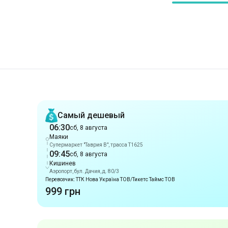
Рекомендации
Самый дешевый
06:30
сб, 8 августа
Маяки
Супермаркет "Таврия В", трасса Т1625
09:45
сб, 8 августа
Кишинев
Аэропорт, бул. Дачия, д. 80/3
Перевозчик: ТТК Нова Україна ТОВ/Тикетс Таймс ТОВ
999 грн
Раннее прибытие
06:30
сб, 8 августа
Маяки
Супермаркет "Таврия В", трасса Т1625
09:45
сб, 8 августа