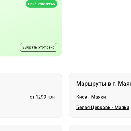
Выбрать этот рейс
Маршруты в г. Мая
от 1299 грн
Киев
-
Маяки
Белая Церковь
-
Маяки
Маршруты в г. Киш
от 1799 грн
Белая Церковь
-
Кишин
цена по запросу
Стрый
-
Кишинев