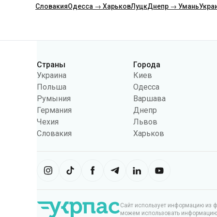
Категории
Страны
Города
Украина
Киев
Польша
Одесса
Румыния
Варшава
Германия
Днепр
Чехия
Львов
Словакия
Харьков
Сайт использует информацию из фа
можем использовать информацию, 
настроек может ограничить функц
Укрпас
2026
,