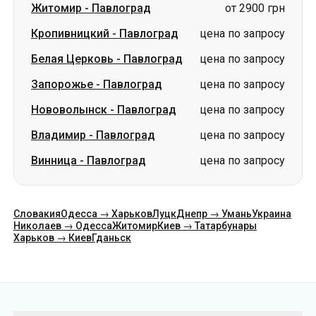
Житомир
-
Павлоград
от 2900 грн
Кропивницкий
-
Павлоград
цена по запросу
Белая Церковь
-
Павлоград
цена по запросу
Запорожье
-
Павлоград
цена по запросу
Нововолынск
-
Павлоград
цена по запросу
Владимир
-
Павлоград
цена по запросу
Винница
-
Павлоград
цена по запросу
Словакия
Одесса → Харьков
Луцк
Днепр → Умань
Украина
Николаев → Одесса
Житомир
Киев → Татарбунары
Харьков → Киев
Гданьск