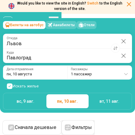
Would you like to view the site in English?
Switch
to the English
version of the site.
Билеты на автобус
Авиабилеты
Отели
Львов
→
Павлоград
пн, 10 августа
/
1 пассажир
Откуда
Куда
Дата отправления
Пассажиры
пн, 10 августа
1 пассажир
Искать жилье
вс, 9 авг.
пн, 10 авг.
вт, 11 авг.
Сначала дешевые
Фильтры