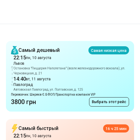
Рекомендации
Самый дешевый
Самая низкая цена
22:15
пн, 10 августа
Львов
Остановка "Пиццерия Наполетана" (возле железнодорожного вокзала), ул.
Черновицкая, д. 21
14:40
вт, 11 августа
Павлоград
Автовокзал Павлоград, ул. Полтавская, д. 125
Перевозчик: Ширяєв Є.Б ФОП/Транспортна компанія VIP
3800 грн
Выбрать этот рейс
Самый быстрый
16 ч 25 мин
22:15
пн, 10 августа