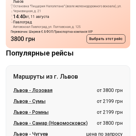
Львов
Остановка "Пиццерия Наполетана" (возле железнодорожного вокзала), ул.
Черновицкая, д. 21
14:40
вт, 11 августа
Павлоград
Автовокзал Павлоград, ул. Полтавская, д. 125
Перевозчик: Ширяєв Є.Б ФОП/Транспортна компанія VIP
3800 грн
Выбрать этот рейс
Популярные рейсы
Маршруты из г. Львов
Львов
-
Лозовая
от 3800 грн
Львов
-
Сумы
от 2199 грн
Львов
-
Ромны
от 2199 грн
Львов
-
Самар (Новомосковск)
от 3800 грн
Львов
-
Чугуев
цена по запросу