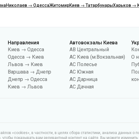
ина
Николаев → Одесса
Житомир
Киев → Татарбунары
Харьков → 
Направления
Автовокзалы Киева
Ук
Киев → Одесса
АВ Центральный
Ко
Одесса → Киев
АС Киев (м.Вокзальная)
О н
Львов → Киев
АС Полесье
Пу
Варшава → Днепр
АС Южная
По
Днепр → Одесса
АС Дарница
ко
Киев → Львов
АС Дачная
йлов «cookies», в частности, в целях сбора статистики, анализа данных о 
чтобы показывать вам релевантный контент на сайте. Вы можете изменить