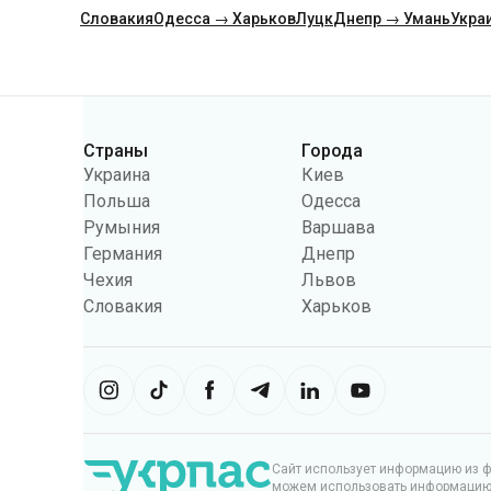
Словакия
Одесса → Харьков
Луцк
Днепр → Умань
Укра
Категории
Страны
Города
Украина
Киев
Польша
Одесса
Румыния
Варшава
Германия
Днепр
Чехия
Львов
Словакия
Харьков
Сайт использует информацию из фа
можем использовать информацию, 