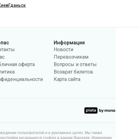
Киев
Гданьск
рпас
Информация
нтакты
Новости
ас
Перевозчикам
бличная оферта
Вопросы и ответы
литика
Возврат билетов
нфиденциальности
Карта сайта
поведении пользователей и в рекламных целях. Мы также
 настройки касающиеся cookies в вашем браузере. Изменение