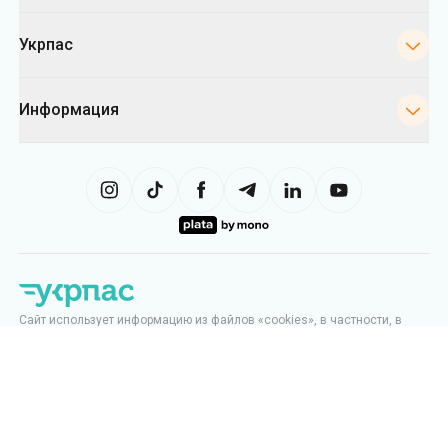
Укрпас
Информация
Сайт использует информацию из файлов «cookies», в частности, в
целях сбора статистики, анализа данных о поведении пользователей
и в рекламных целях. Мы также можем использовать информацию,
чтобы показывать вам релевантный контент на сайте. Вы можете
изменить настройки касающиеся cookies в вашем браузере.
Изменение настроек может ограничить функциональность сайта.
Укрпас
2026
,