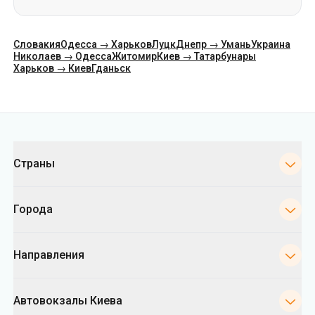
Словакия
Одесса → Харьков
Луцк
Днепр → Умань
Украина
Николаев → Одесса
Житомир
Киев → Татарбунары
Харьков → Киев
Гданьск
Категории
Страны
Города
Направления
Автовокзалы Киева