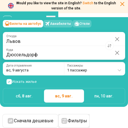
Would you like to view the site in English?
Switch
to the English
version of the site.
Билеты на автобус
Авиабилеты
Отели
Львов
→
Дюссельдорф
вс, 9 августа
/
1 пассажир
Откуда
Куда
Дата отправления
Пассажиры
вс, 9 августа
1 пассажир
Искать жилье
сб, 8 авг.
вс, 9 авг.
пн, 10 авг.
Сначала дешевые
Фильтры