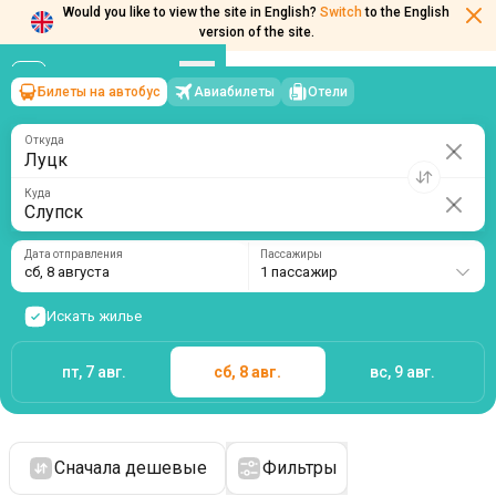
Would you like to view the site in English?
Switch
to the English
version of the site.
Билеты на автобус
Авиабилеты
Отели
Луцк
→
Слупск
сб, 8 августа
/
1 пассажир
Откуда
Куда
Дата отправления
Пассажиры
сб, 8 августа
1 пассажир
Искать жилье
пт, 7 авг.
сб, 8 авг.
вс, 9 авг.
Сначала дешевые
Фильтры