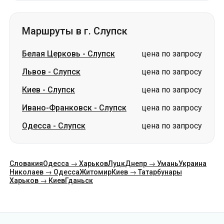
Маршруты в г. Слупск
Белая Церковь
-
Слупск
цена по запросу
Львов
-
Слупск
цена по запросу
Киев
-
Слупск
цена по запросу
Ивано-Франковск
-
Слупск
цена по запросу
Одесса
-
Слупск
цена по запросу
Словакия
Одесса → Харьков
Луцк
Днепр → Умань
Украина
Николаев → Одесса
Житомир
Киев → Татарбунары
Харьков → Киев
Гданьск