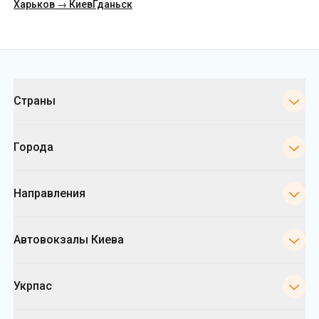
Харьков → Киев
Гданьск
Категории
Страны
Города
Направления
Автовокзалы Киева
Укрпас