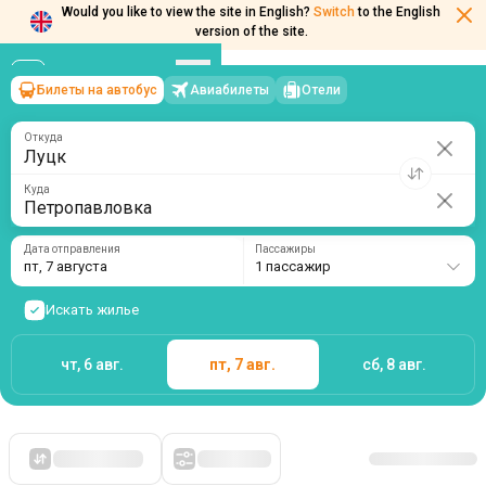
Would you like to view the site in English?
Switch
to the English
Билеты на автобус
Авиабилеты
Отели
Луцк
→
Петропавловка
version of the site.
пт, 7 августа
/
1 пассажир
Откуда
Куда
Дата отправления
Пассажиры
пт, 7 августа
1 пассажир
Искать жилье
чт, 6 авг.
пт, 7 авг.
сб, 8 авг.