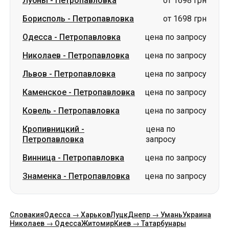
Лубны
-
Петропавловка
от 1698 грн
Борисполь
-
Петропавловка
от 1698 грн
Одесса
-
Петропавловка
цена по запросу
Николаев
-
Петропавловка
цена по запросу
Львов
-
Петропавловка
цена по запросу
Каменское
-
Петропавловка
цена по запросу
Ковель
-
Петропавловка
цена по запросу
Кропивницкий
-
цена по
Петропавловка
запросу
Винница
-
Петропавловка
цена по запросу
Знаменка
-
Петропавловка
цена по запросу
Словакия
Одесса → Харьков
Луцк
Днепр → Умань
Украина
Николаев → Одесса
Житомир
Киев → Татарбунары