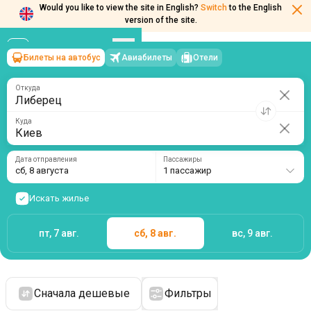
Would you like to view the site in English?
Switch
to the English
version of the site.
Билеты на автобус
Авиабилеты
Отели
Либерец
→
Киев
сб, 8 августа
/
1 пассажир
Откуда
Куда
Дата отправления
Пассажиры
сб, 8 августа
1 пассажир
Искать жилье
пт, 7 авг.
сб, 8 авг.
вс, 9 авг.
Сначала дешевые
Фильтры