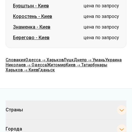
Бурштын
-
Киев
цена по запросу
Коростень
-
Киев
цена по запросу
Знаменка
-
Киев
цена по запросу
Берегово
-
Киев
цена по запросу
Словакия
Одесса → Харьков
Луцк
Днепр → Умань
Украина
Николаев → Одесса
Житомир
Киев → Татарбунары
Харьков → Киев
Гданьск
Категории
Страны
Города