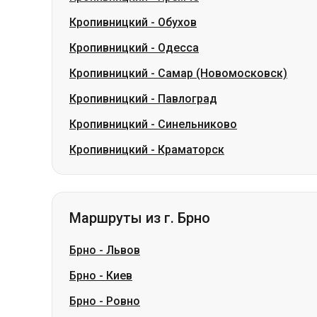
Кропивницкий
-
Павлоград
Кропивницкий
-
Синельниково
Кропивницкий
-
Краматорск
Маршруты из г. Брно
Брно
-
Львов
Брно
-
Киев
Брно
-
Ровно
Брно
-
Брашов
Брно
-
Черновцы
Брно
-
Ивано-Франковск