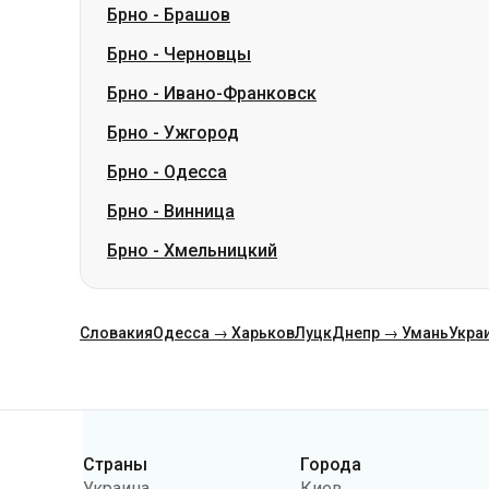
Брно
-
Ужгород
Брно
-
Одесса
Брно
-
Винница
Брно
-
Хмельницкий
Словакия
Одесса → Харьков
Луцк
Днепр → Умань
Укра
Категории
Страны
Города
Украина
Киев
Польша
Одесса
Румыния
Варшава
Германия
Днепр
Чехия
Львов