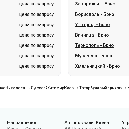
цена по запросу
Винница
-
Брно
цена по запросу
Тернополь
-
Брно
цена по запросу
Мукачево
-
Брно
цена по запросу
Хмельницкий
-
Брно
ина
Николаев → Одесса
Житомир
Киев → Татарбунары
Харьков → 
Направления
Автовокзалы Киева
Ук
Киев → Одесса
АВ Центральный
Ко
Одесса → Киев
АС Киев (м.Вокзальная)
О н
Львов → Киев
АС Полесье
Пу
Варшава → Днепр
АС Южная
По
Днепр → Одесса
АС Дарница
ко