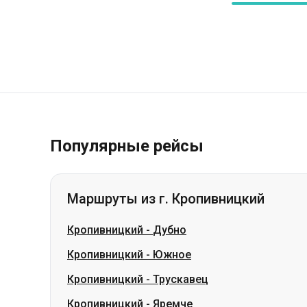
Популярные рейсы
Маршруты из г. Кропивницкий
Кропивницкий
-
Дубно
Кропивницкий
-
Южное
Кропивницкий
-
Трускавец
Кропивницкий
-
Яремче
Кропивницкий
-
Обухов
Кропивницкий
-
Одесса
Кропивницкий
-
Самар (Новомосковск)