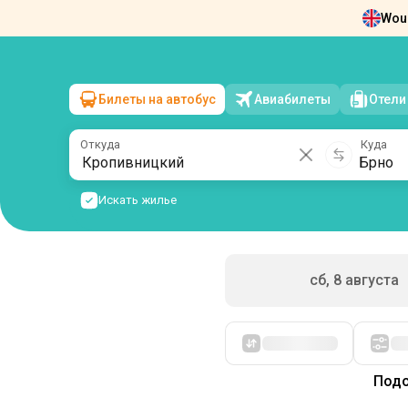
Woul
Новости
О нас
Возврат билетов
Ко
Билеты на автобус
Авиабилеты
Отели
Кропивницкий
→
Брно
вс, 9 августа
/
1 пассажир
Откуда
Куда
Искать жилье
сб, 8 августа
Сначала дешевые