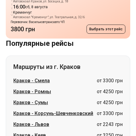
Автовокзал Краков, ул. Босацка, д. 18
16:00
сб, 8 августа
Кременчуг
Автовокзал "Кременчуг", ул. Театральная, д. 32/6
Перевозчик: Васильковтрансавто ЧП
3800 грн
Выбрать этот рейс
Популярные рейсы
Маршруты из г. Краков
Краков
-
Смела
от 3300 грн
Краков
-
Ромны
от 4250 грн
Краков
-
Сумы
от 4250 грн
Краков
-
Корсунь-Шевченковский
от 3300 грн
Краков
-
Львов
от 2243 грн
Краков
-
Киев
от 3250 грн