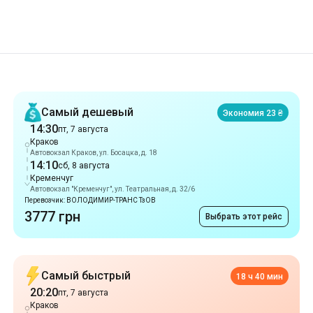
Рекомендации
Самый дешевый
Экономия 23 ₴
14:30
пт, 7 августа
Краков
Автовокзал Краков, ул. Босацка, д. 18
14:10
сб, 8 августа
Кременчуг
Автовокзал "Кременчуг", ул. Театральная, д. 32/6
Перевозчик: ВОЛОДИМИР-ТРАНС ТзОВ
3777 грн
Выбрать этот рейс
Самый быстрый
18 ч 40 мин
20:20
пт, 7 августа
Краков