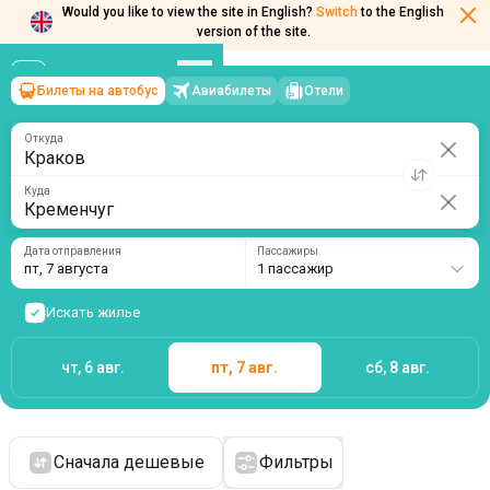
Would you like to view the site in English?
Switch
to the English
version of the site.
Билеты на автобус
Авиабилеты
Отели
Краков
→
Кременчуг
пт, 7 августа
/
1 пассажир
Откуда
Куда
Дата отправления
Пассажиры
пт, 7 августа
1 пассажир
Искать жилье
чт, 6 авг.
пт, 7 авг.
сб, 8 авг.
Сначала дешевые
Фильтры