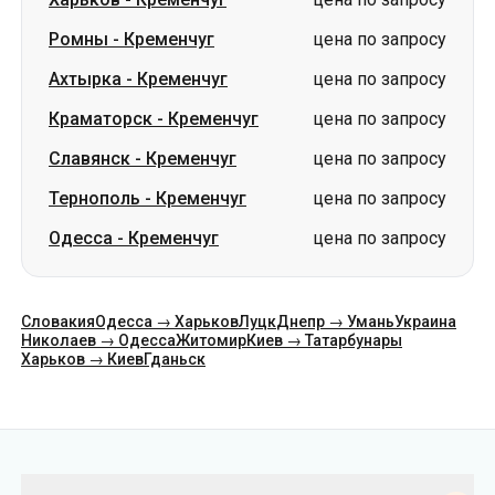
Ромны
-
Кременчуг
цена по запросу
Ахтырка
-
Кременчуг
цена по запросу
Краматорск
-
Кременчуг
цена по запросу
Славянск
-
Кременчуг
цена по запросу
Тернополь
-
Кременчуг
цена по запросу
Одесса
-
Кременчуг
цена по запросу
Словакия
Одесса → Харьков
Луцк
Днепр → Умань
Украина
Николаев → Одесса
Житомир
Киев → Татарбунары
Харьков → Киев
Гданьск
Категории