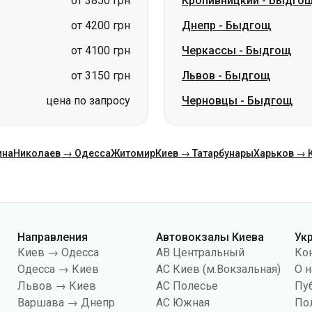
от 3850 грн
Кропивницкий
-
Быдго
от 4200 грн
Днепр
-
Быдгощ
от 4100 грн
Черкассы
-
Быдгощ
от 3150 грн
Львов
-
Быдгощ
цена по запросу
Черновцы
-
Быдгощ
ина
Николаев → Одесса
Житомир
Киев → Татарбунары
Харьков → 
Направления
Автовокзалы Киева
Ук
Киев → Одесса
АВ Центральный
Ко
Одесса → Киев
АС Киев (м.Вокзальная)
О н
Львов → Киев
АС Полесье
Пу
Варшава → Днепр
АС Южная
По