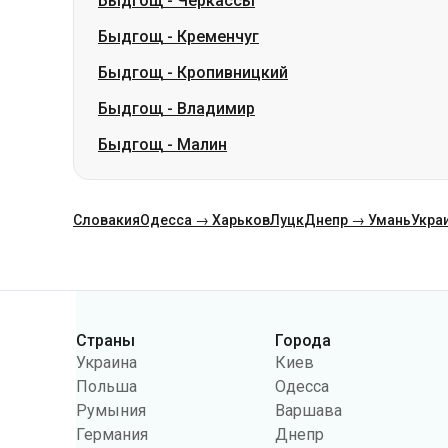
Быдгощ
-
Черкассы
Быдгощ
-
Кременчуг
Быдгощ
-
Кропивницкий
Быдгощ
-
Владимир
Быдгощ
-
Малин
Словакия
Одесса → Харьков
Луцк
Днепр → Умань
Укра
Категории
Страны
Города
Украина
Киев
Польша
Одесса
Румыния
Варшава
Германия
Днепр