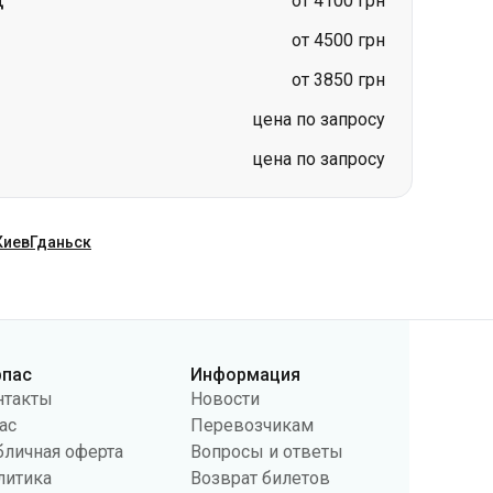
щ
от 4100 грн
от 4500 грн
от 3850 грн
цена по запросу
цена по запросу
Киев
Гданьск
рпас
Информация
нтакты
Новости
ас
Перевозчикам
бличная оферта
Вопросы и ответы
литика
Возврат билетов