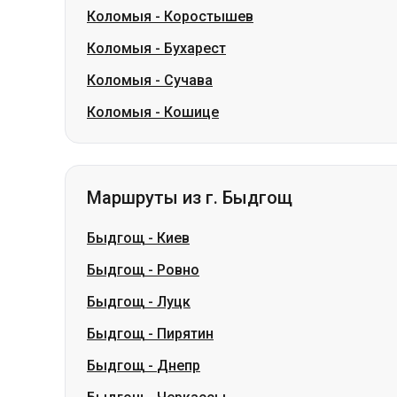
Коломыя
-
Коростышев
Коломыя
-
Бухарест
Коломыя
-
Сучава
Коломыя
-
Кошице
Маршруты из г. Быдгощ
Быдгощ
-
Киев
Быдгощ
-
Ровно
Быдгощ
-
Луцк
Быдгощ
-
Пирятин
Быдгощ
-
Днепр