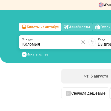
Woul
Новости
О нас
Возврат билетов
Ко
Билеты на автобус
Авиабилеты
Отели
Коломыя
→
Быдгощ
пт, 7 августа
/
1 пассажир
Откуда
Куда
Искать жилье
чт, 6 августа
Сначала дешевые