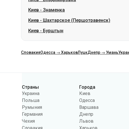
Киев
-
Знаменка
Киев
-
Шахтарское (Першотравенск)
Киев
-
Бурштын
Словакия
Одесса → Харьков
Луцк
Днепр → Умань
Укра
Категории
Страны
Города
Украина
Киев
Польша
Одесса
Румыния
Варшава
Германия
Днепр
Чехия
Львов
Словакия
Харьков