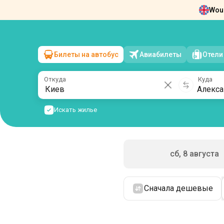
Woul
Новости
О нас
Возврат билетов
Ко
Билеты на автобус
Авиабилеты
Отели
Киев
→
Александрополь
вс, 9 августа
/
1 пассажир
Откуда
Куда
Искать жилье
сб, 8 августа
Сначала дешевые