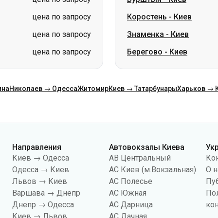
цена по запросу
Коростень
-
Киев
цена по запросу
Знаменка
-
Киев
цена по запросу
Берегово
-
Киев
ина
Николаев → Одесса
Житомир
Киев → Татарбунары
Харьков → 
Направления
Автовокзалы Киева
Ук
Киев → Одесса
АВ Центральный
Ко
Одесса → Киев
АС Киев (м.Вокзальная)
О н
Львов → Киев
АС Полесье
Пу
Варшава → Днепр
АС Южная
По
Днепр → Одесса
АС Дарница
ко
Киев → Львов
АС Дачная