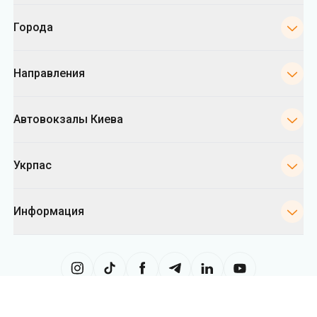
Автовокзалы Киева
Укрпас
Информация
Сайт использует информацию из файлов «cookies», в частности, в
целях сбора статистики, анализа данных о поведении пользователей
и в рекламных целях. Мы также можем использовать информацию,
чтобы показывать вам релевантный контент на сайте. Вы можете