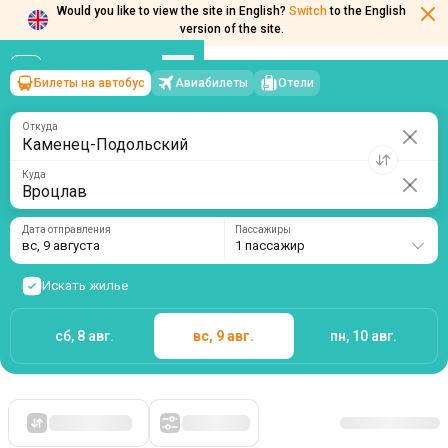
Would you like to view the site in English?
Switch
to the English
version of the site.
Билеты на автобус
Авиабилеты
Отели
Каменец-Подольский
→
Вроцлав
вс, 9 августа
/
1 пассажир
Откуда
Куда
Дата отправления
Пассажиры
вс, 9 августа
1 пассажир
Искать жилье
сб, 8 авг.
вс, 9 авг.
пн, 10 авг.
Сначала дешевые
Фильтры