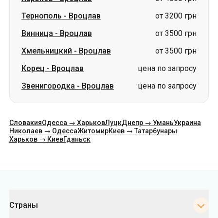
Корец
-
Вроцлав
цена по запросу
Звенигородка
-
Вроцлав
цена по запросу
Словакия
Одесса → Харьков
Луцк
Днепр → Умань
Украина
Николаев → Одесса
Житомир
Киев → Татарбунары
Харьков → Киев
Гданьск
Категории
Страны
Города
Направления